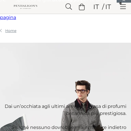
Vai a Contenuto principale
IT
IT
Vai a Intestazione
Vai a Contenuto principale
Vai a Piè di
pagina
Home
Dai un’occhiata agli ultimi arrivi della casa di profumi
britannica più prestigiosa.
Perché nessuno dovrebbe mai rimanere indietro