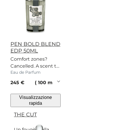
PEN BOLD BLEND
EDP 50ML
Comfort zones?
Cancelled. A scent to
Eau de Parfum
shed the shy.
current price
245 €
100 ml
Visualizzazione
rapida
THE CUT
Un fougère alla