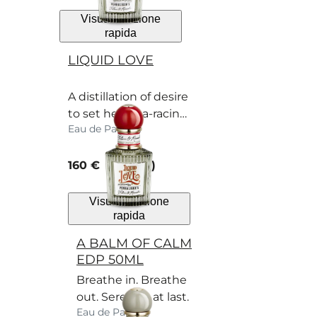
Visualizzazione
rapida
LIQUID LOVE
A distillation of desire
to set hearts a-racing.
Eau de Parfum
You lucky thing!
current price
160 €
50 ml
Visualizzazione
rapida
A BALM OF CALM
EDP 50ML
Breathe in. Breathe
out. Serenity, at last.
Eau de Parfum