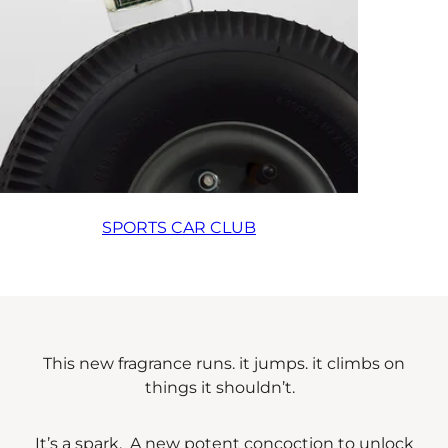
SPORTS CAR CLUB
This new fragrance runs. it jumps. it climbs on
things it shouldn’t.
It’s a spark. A new potent concoction to unlock