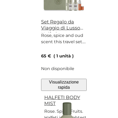
Set Regalo da
Viaggio di Lusso
Halfeti
Rose, spice and oud
scent this travel set.
The perfect gift for
the adventurer in
current price
65 €
1 unità
your life.
Non disponibile
Visualizzazione
rapida
HALFETI BODY
MIST
Rose. Spice. Fruits.
Halfeti in its lightest