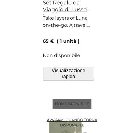
Set Regalo da
Viaggio di Lusso
Luna
Take layers of Luna
on-the-go. A travel
gift set for the
wanderer in your life.
current price
65 €
1 unità
Non disponibile
Visualizzazione
rapida
NON DISPONIBILE
AVVISAMI QUANDO TORNA
DISPONIBILE