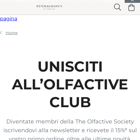
Vai a Contenuto principale
Vai a Intestazione
Vai a Contenuto principale
Vai a Piè di
pagina
Home
UNISCITI
ALL’OLFACTIVE
CLUB
Diventate membri della The Olfactive Society
iscrivendovi alla newsletter e ricevete il 15%* sul
vostro primo ordine, oltre alle ultime novità,