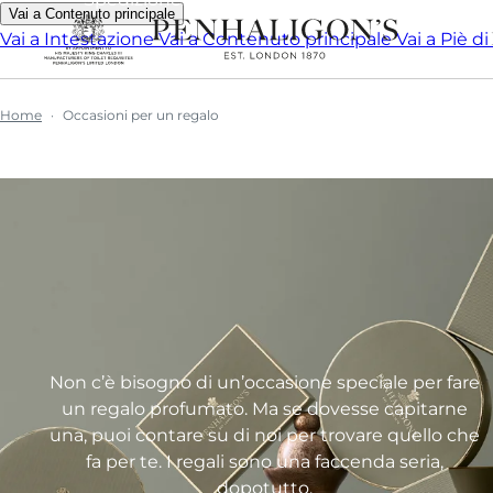
Vai a Contenuto principale
Vai a Intestazione
Vai a Contenuto principale
Vai a Piè d
Home
Occasioni per un regalo
Non c’è bisogno di un’occasione speciale per fare
un regalo profumato. Ma se dovesse capitarne
una, puoi contare su di noi per trovare quello che
fa per te. I regali sono una faccenda seria,
dopotutto.