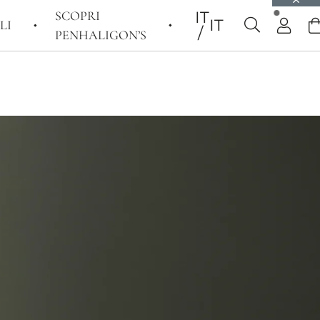
SCOPRI
IT
IT
LI
PENHALIGON’S