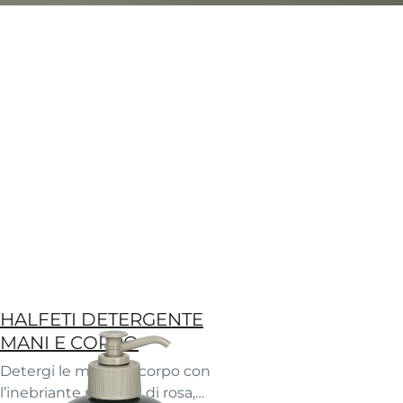
HALFETI DETERGENTE
MANI E CORPO
Detergi le mani e il corpo con
l’inebriante pozione di rosa,