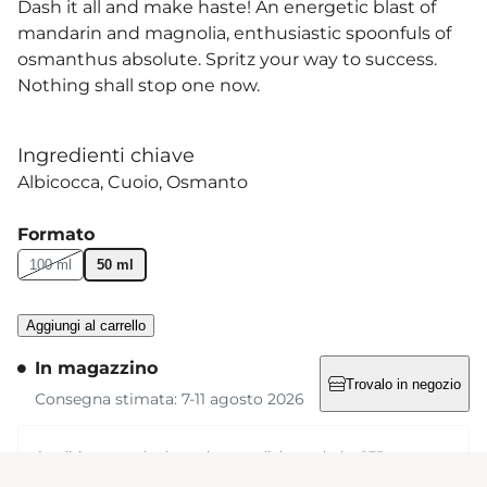
Dash it all and make haste! An energetic blast of
mandarin and magnolia, enthusiastic spoonfuls of
osmanthus absolute. Spritz your way to success.
Nothing shall stop one now.
Ingredienti chiave
Albicocca
Cuoio
Osmanto
Formato
100 ml
50 ml
Aggiungi al carrello
In magazzino
Trovalo in negozio
Consegna stimata: 7-11 agosto 2026
Spedizione standard gratuita su ordini superiori a €75