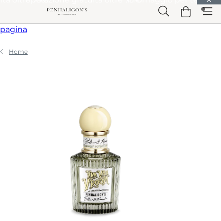
Vai a Contenuto principale
Vai a Intestazione
Vai a Contenuto principale
Vai a Piè di
pagina
Home