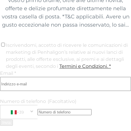
vostro primo ordine, oltre alle ultime novità,
offerte e delizie profumate direttamente nella
vostra casella di posta. *T&C applicabili. Avere un
gusto eccezionale non passa inosservato, lo sai...
Iscrivendomi, accetto di ricevere le comunicazioni di
marketing di Penhaligon’s relative ai nuovi lanci di
prodotti, alle offerte esclusive, ai premi e ai dettagli
degli eventi, secondo i
Termini e Condizioni
. *
Email *
Numero di telefono
(Facoltativo)
+39
Phone Number
+39 Italy (Italia)
Invia