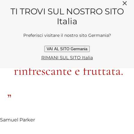
TI TROVI SUL NOSTRO SITO
Italia
Preferisci visitare il nostro sito Germania?
Ogni vaporizzazione è
VAI AL SITO Germania
un’esplosione di energia
RIMANI SUL SITO Italia
rinfrescante e fruttata.
Samuel Parker