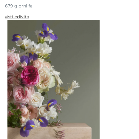
679 giorni fa
#stiledivita