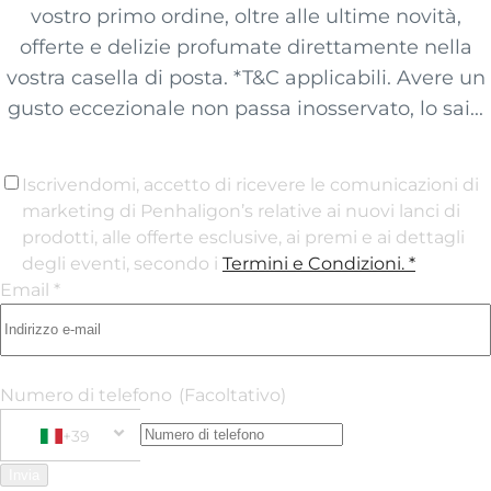
vostro primo ordine, oltre alle ultime novità,
offerte e delizie profumate direttamente nella
vostra casella di posta. *T&C applicabili. Avere un
gusto eccezionale non passa inosservato, lo sai...
Iscrivendomi, accetto di ricevere le comunicazioni di
marketing di Penhaligon’s relative ai nuovi lanci di
prodotti, alle offerte esclusive, ai premi e ai dettagli
degli eventi, secondo i
Termini e Condizioni
. *
Email *
Numero di telefono
(Facoltativo)
+39
Phone Number
+39 Italy (Italia)
Invia