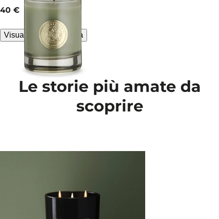
and spice.
current price
40 €
65 g
Visualizzazione rapida
Le storie più amate da
scoprire