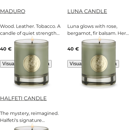
MADURO
LUNA CANDLE
Wood. Leather. Tobacco. A
Luna glows with rose,
candle of quiet strength
bergamot, fir balsam. Her
and determination.
secrets? Flickering,
illuminating.
current price
current price
40 €
65 g
40 €
65 g
Visualizzazione rapida
Visualizzazione rapida
HALFETI CANDLE
The mystery, reimagined.
Halfeti's signature
treasures burn with rose