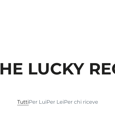
HE LUCKY RE
Tutti
Per Lui
Per Lei
Per chi riceve