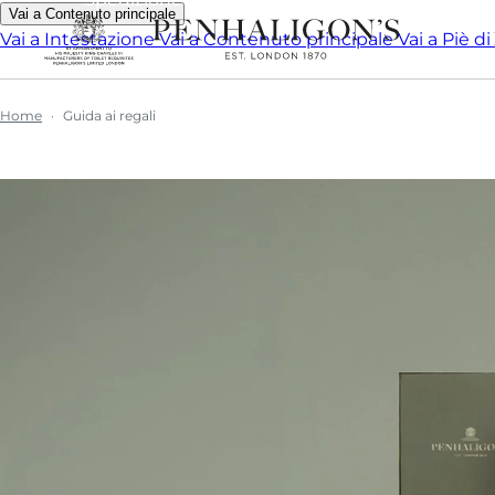
Vai a Contenuto principale
Vai a Intestazione
Vai a Contenuto principale
Vai a Piè d
Home
Guida ai regali