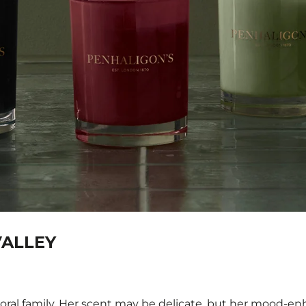
VALLEY
e floral family. Her scent may be delicate, but her mood