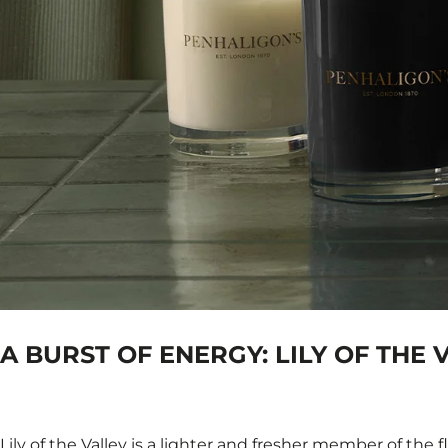
A BURST OF ENERGY: LILY OF THE 
Lily of the Valley is a lighter and fresher member of th