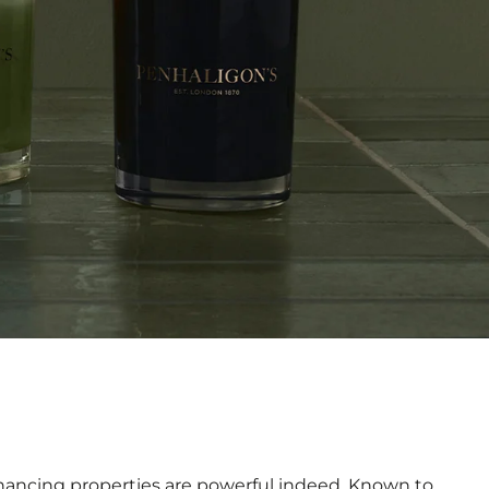
-enhancing properties are powerful indeed. Known to