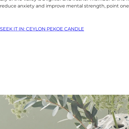
reduce anxiety and improve mental strength, point one’s 
SEEK IT IN: CEYLON PEKOE CANDLE