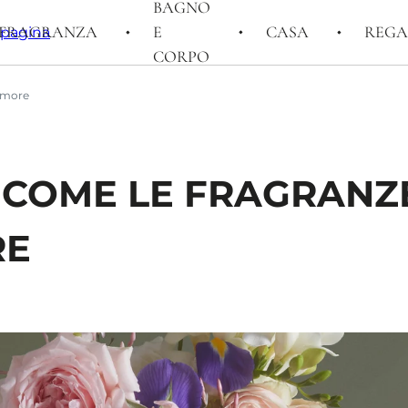
BAGNO
FRAGRANZA
E
CASA
REGA
i pagina
CORPO
’umore
I: COME LE FRAGRANZ
RE