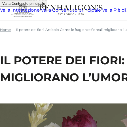
Vai a Contenuto principale
Vai a Intestazione
Vai a Contenuto principale
Vai a Piè d
Home
Il potere dei fiori: Articolo Come le fragranze floreali migliorano l
IL POTERE DEI FIOR
MIGLIORANO L’UMO