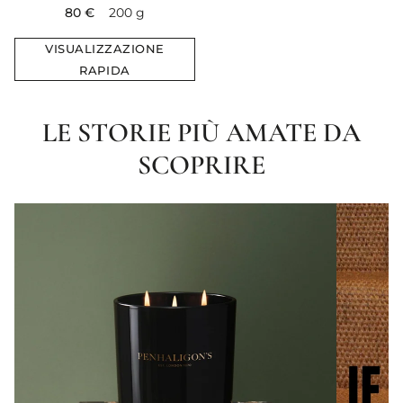
current price
80 €
200 g
VISUALIZZAZIONE
RAPIDA
LE STORIE PIÙ AMATE DA
SCOPRIRE