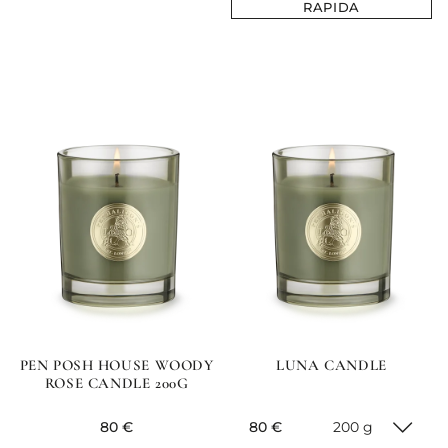
RAPIDA
PEN POSH HOUSE WOODY
LUNA CANDLE
ROSE CANDLE 200G
current price
current price
80 €
80 €
200 g