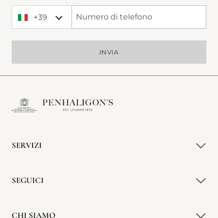
+39
+39 Italy (Italia)
Phone Number
INVIA
SERVIZI
SEGUICI
CHI SIAMO