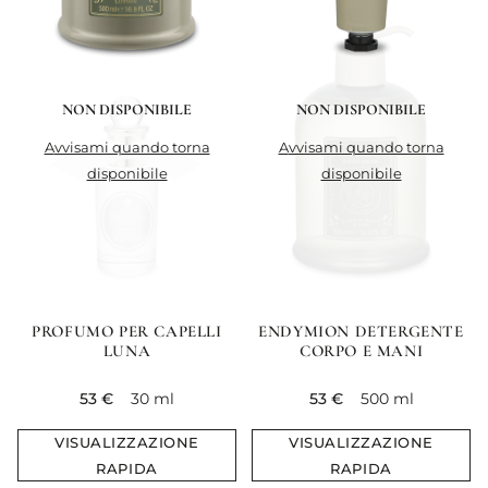
NON DISPONIBILE
NON DISPONIBILE
avvisami quando torna
avvisami quando torna
disponibile
disponibile
PROFUMO PER CAPELLI
ENDYMION DETERGENTE
LUNA
CORPO E MANI
current price
current price
53 €
30 ml
53 €
500 ml
VISUALIZZAZIONE
VISUALIZZAZIONE
RAPIDA
RAPIDA