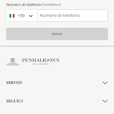
Numero di telefono
(Facoltativo)
+39
+39 Italy (Italia)
Phone Number
INVIA
SERVIZI
SEGUICI