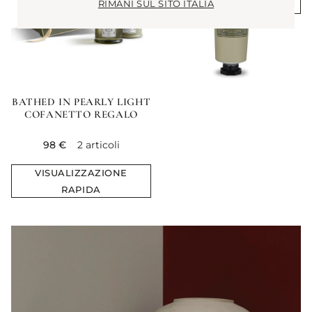
RIMANI SUL SITO ITALIA
RAPIDA
BATHED IN PEARLY LIGHT
COFANETTO REGALO
current price
98 €
2 articoli
VISUALIZZAZIONE
RAPIDA