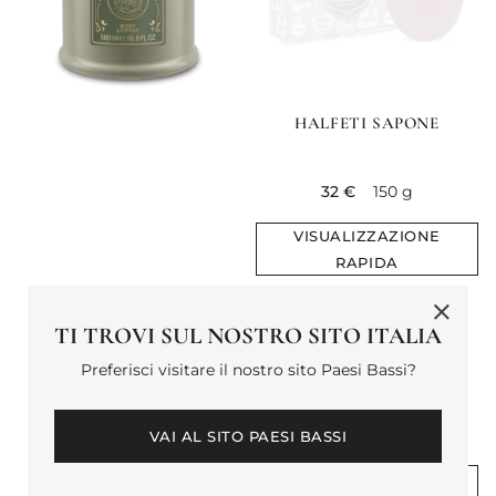
HALFETI SAPONE
current price
32 €
150 g
VISUALIZZAZIONE
RAPIDA
TI TROVI SUL NOSTRO SITO ITALIA
CREMA MANI HALFETI
Preferisci visitare il nostro sito Paesi Bassi?
current price
20 €
30 ml
VAI AL SITO PAESI BASSI
VISUALIZZAZIONE