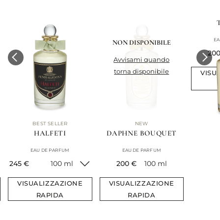
EA
NON DISPONIBILE
cur
200
avvisami quando
torna disponibile
VISU
BEST SELLER
NEW
HALFETI
DAPHNE BOUQUET
EAU DE PARFUM
EAU DE PARFUM
current price
current price
245 €
100 ml
200 €
100 ml
VISUALIZZAZIONE
VISUALIZZAZIONE
RAPIDA
RAPIDA