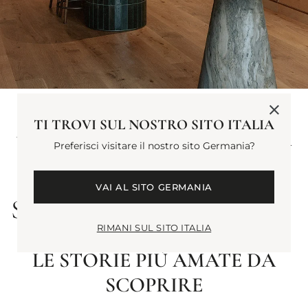
ALLOW
TI TROVI SUL NOSTRO SITO ITALIA
Take a trip to a
VISIT
Penhaligon's Boutique
STORE
Preferisci visitare il nostro sito Germania?
US TO
near youand allow our
BE OF
Fragrance Experts to
VAI AL SITO GERMANIA
assist in finding you the
SERVICE​
perfect gift for every
occasion or oddity.
RIMANI SUL SITO ITALIA
LE STORIE PIÙ AMATE DA
SCOPRIRE