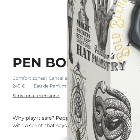
PEN BOLD BLEND
Comfort zones? Cancelled. A scent to shed the shy.
245 €
Eau de Parfum
€245 / 100 ml
Scrivi una recensione
Visualizza ingredienti
Why play it safe? Peppermint jumps. Black pepper j
with a scent that says yes (before you overthink it)