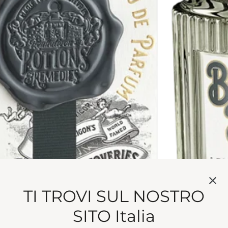
 EDP 50ML
TI TROVI SUL NOSTRO
olts. Palo santo pushes boundaries you never knew you h
.
SITO Italia