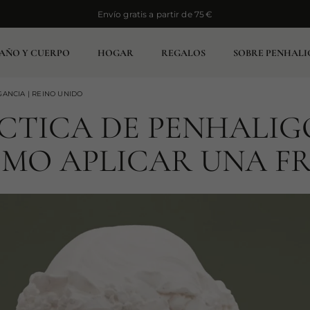
Envío gratis a partir de 75 €
Envío gratis a partir de 75 €
AÑO Y CUERPO
HOGAR
REGALOS
SOBRE PENHALI
ANCIA | REINO UNIDO
CTICA DE PENHALIG
ÓMO APLICAR UNA F