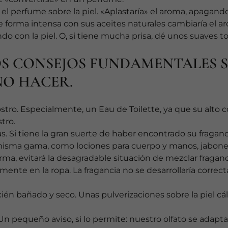
 el perfume sobre la piel. «Aplastaría» el aroma, apagando 
e forma intensa con sus aceites naturales cambiaría el a
do con la piel. O, si tiene mucha prisa, dé unos suaves t
OS CONSEJOS FUNDAMENTALES 
NO HACER.
rostro. Especialmente, un Eau de Toilette, ya que su alt
stro.
as. Si tiene la gran suerte de haber encontrado su fraganci
 misma gama, como lociones para cuerpo y manos, jabon
forma, evitará la desagradable situación de mezclar fraga
amente en la ropa. La fragancia no se desarrollaría corre
ecién bañado y seco. Unas pulverizaciones sobre la piel cá
n pequeño aviso, si lo permite: nuestro olfato se adapta