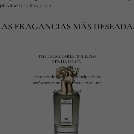
licarse una fragancia
LAS FRAGANCIAS MÁS DESEADA
THE INIMITABLE WILLIAM
PENHALIGON
EAU DE PARFUM
Como es de esperar, el príncipe de los
perfumes se presenta envuelto en una
current price
majestuosa bruma de vetiver.
275 €
75 ml