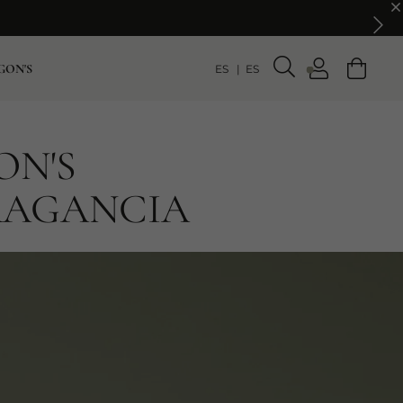
GON'S
ES
ES
ON'S
RAGANCIA