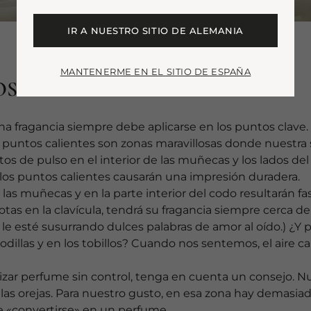
IR A NUESTRO SITIO DE ALEMANIA
MANTENERME EN EL SITIO DE ESPAÑA
OS PUNTOS CALIENTES
na fragancia siempre debe aplicarse en los puntos clave.
s puntos calientes son zonas maravillosas donde nuestra
tos de pulso en el interior de las muñecas y los lados de
los puntos calientes causarán una impresión duradera.
 las muñecas y en la parte interior del codo resultarán
tas en la clavícula, tendrá su fragancia siempre cerca de 
le esté susurrando dulces palabras de amor al oído.) ¿Y p
rodillas y en los tobillos? Cuando nos sentemos, el aire c
zar perfume sin control, tenga en cuenta un consejo. N
las orejas. Para nuestro gusto, en esa zona hay demasiad
e «convertirse» en un perfume.