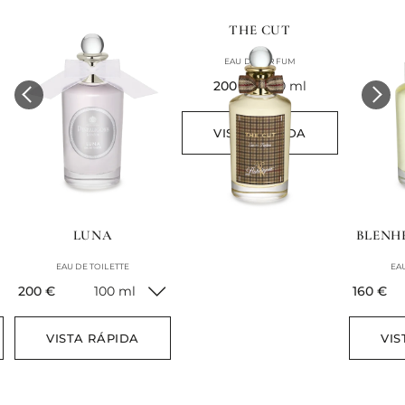
THE CUT
EAU DE PARFUM
current price
200 €
100 ml
VISTA RÁPIDA
LUNA
BLENH
EAU DE TOILETTE
EAU
current price
current 
200 €
100 ml
160 €
VISTA RÁPIDA
VIS