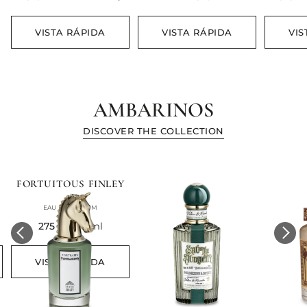
VISTA RÁPIDA
VISTA RÁPIDA
VIS
AMBARINOS
DISCOVER THE COLLECTION​
FORTUITOUS FINLEY
EAU DE PARFUM
current price
275 €
75 ml
VISTA RÁPIDA