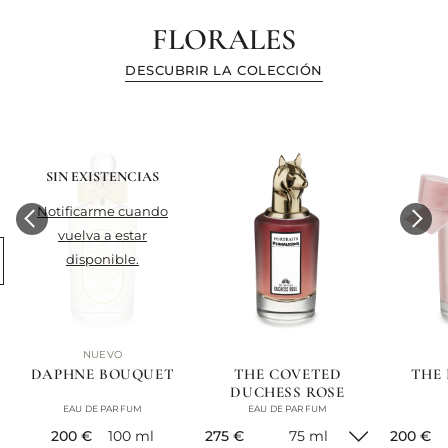
FLORALES
DESCUBRIR LA COLECCIÓN
SIN EXISTENCIAS
notificarme cuando
vuelva a estar
disponible.
NUEVO
DAPHNE BOUQUET
THE COVETED
THE
DUCHESS ROSE
EAU DE PARFUM
EAU DE PARFUM
current price
current price
current 
200 €
100 ml
275 €
75 ml
200 €