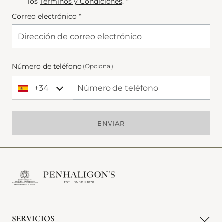
los
Términos y Condiciones
. *
Correo electrónico *
Número de teléfono
(Opcional)
+34
+34 Spain (España)
Phone Number
ENVIAR
SERVICIOS