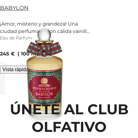
BABYLON
¡Amor, misterio y grandeza! Una
ciudad perfumada con cálida vainilla,
Eau de Parfum
cedro y azafrán.
current price
245 €
100 ml
Vista rápida
ÚNETE AL CLUB
OLFATIVO