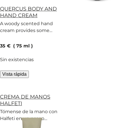
QUERCUS BODY AND
HAND CREAM
A woody scented hand
cream provides some
welcome protection.
current price
35 €
75 ml
Sin existencias
Vista rápida
CREMA DE MANOS
HALFETI
Tómense de la mano con
Halfeti en un paseo
romántico. Una crema de