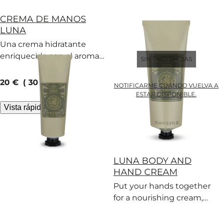
CREMA DE MANOS
LUNA
Una crema hidratante
enriquecida con el aroma
SIN EXISTENCIAS
de Luna y suavizada con
rosas… para frotarse las
current price
20 €
30 ml
NOTIFICARME CUANDO VUELVA A
manos.
ESTAR DISPONIBLE.
Vista rápida
LUNA BODY AND
HAND CREAM
Put your hands together
for a nourishing cream,
illuminated with soft rose.