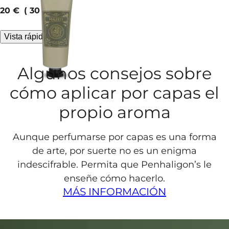
manos envuelta en la
current price
20 €
30 ml
suavidad de la rosa
especiada.
Vista rápida
Algunos consejos sobre
cómo aplicar por capas el
propio aroma
Aunque perfumarse por capas es una forma
de arte, por suerte no es un enigma
indescifrable. Permita que Penhaligon’s le
enseñe cómo hacerlo.
MÁS INFORMACIÓN