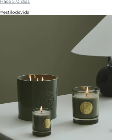
Hace 573 días
#estilodevida