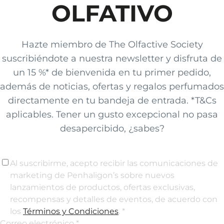
OLFATIVO
Hazte miembro de The Olfactive Society
suscribiéndote a nuestra newsletter y disfruta de
un 15 %* de bienvenida en tu primer pedido,
además de noticias, ofertas y regalos perfumados
directamente en tu bandeja de entrada. *T&Cs
aplicables. Tener un gusto excepcional no pasa
desapercibido, ¿sabes?
Al suscribirme, acepto recibir las comunicaciones de
marketing de Penhaligon’s sobre nuevos
lanzamientos de productos, ofertas exclusivas,
recompensas y detalles de eventos, de acuerdo con
los
Términos y Condiciones
. *
Correo electrónico *