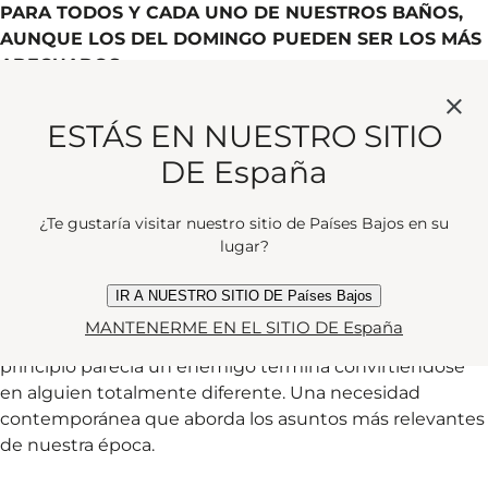
PARA TODOS Y CADA UNO DE NUESTROS BAÑOS,
AUNQUE LOS DEL DOMINGO PUEDEN SER LOS MÁS
ADECUADOS
ESTÁS EN NUESTRO SITIO
Identidad, magia, familia, romance y misterio. ¿Necesita
DE España
algo más para un baño perfecto? Creemos que no.
Acompañe a Yadriel en su aventura, desde una familia
¿Te gustaría visitar nuestro sitio de Países Bajos en su
tradicional que no acepta su forma de ser hasta el
lugar?
momento en que invoca a un huésped
inesperadamente fantasmal. A pesar del miedo de
IR A NUESTRO SITIO DE Países Bajos
Yadriel, el espíritu no es como parece. A medida que la
MANTENERME EN EL SITIO DE España
historia avanza, se cambian las tornas, y quien al
principio parecía un enemigo termina convirtiéndose
en alguien totalmente diferente. Una necesidad
contemporánea que aborda los asuntos más relevantes
de nuestra época.