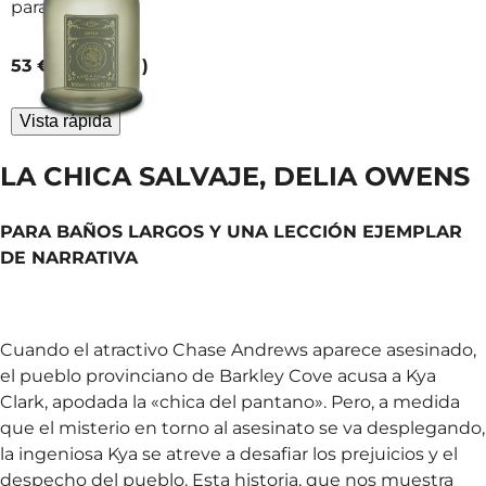
para cuerpo y
manos,
impregnado de
current price
53 €
500 ml
los regalos
nacarados de
Vista rápida
Luna: naranja,
jazmín y rosa.
LA CHICA SALVAJE, DELIA OWENS
PARA BAÑOS LARGOS Y UNA LECCIÓN EJEMPLAR
DE NARRATIVA
Cuando el atractivo Chase Andrews aparece asesinado,
el pueblo provinciano de Barkley Cove acusa a Kya
Clark, apodada la «chica del pantano». Pero, a medida
que el misterio en torno al asesinato se va desplegando,
la ingeniosa Kya se atreve a desafiar los prejuicios y el
despecho del pueblo. Esta historia, que nos muestra