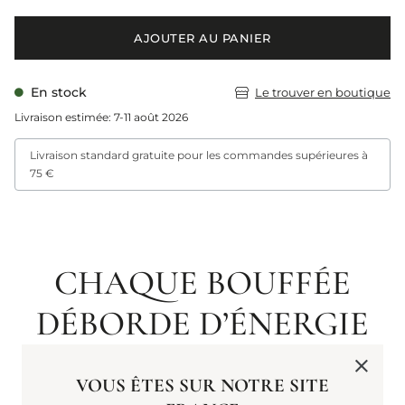
AJOUTER AU PANIER
En stock
Le trouver en boutique
Livraison estimée: 7-11 août 2026
Livraison standard gratuite pour les commandes supérieures à
75 €
CHAQUE BOUFFÉE
DÉBORDE D’ÉNERGIE
RAFRAÎCHISSANTE ET
VOUS ÊTES SUR NOTRE SITE
FRUITÉE.