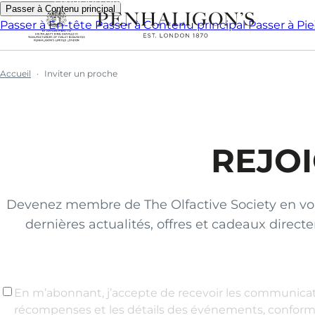
Passer à Contenu principal
Passer à En-tête
Passer à Contenu principal
Passer à Pi
Accueil
Inviter un proche
REJOI
Devenez membre de The Olfactive Society en vous 
dernières actualités, offres et cadeaux direc
En m’abonnant, j’accepte de recevoir les communicati
récompenses et les détails des événements, confo