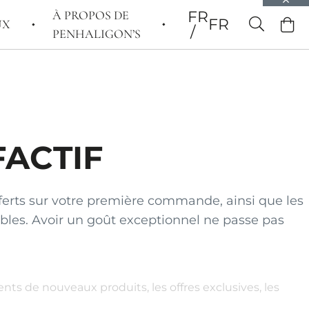
À PROPOS DE
FR
FR
UX
PENHALIGON’S
FACTIF
fferts sur votre première commande, ainsi que les
ables. Avoir un goût exceptionnel ne passe pas
s de nouveaux produits, les offres exclusives, les