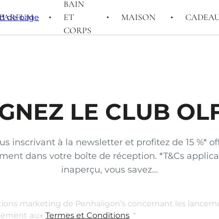
BAIN
PARFUM
ET
MAISON
CADEA
ed de page
CORPS
GNEZ LE CLUB OL
inscrivant à la newsletter et profitez de 15 %* o
tement dans votre boîte de réception. *T&Cs applic
inaperçu, vous savez...
ons marketing de Penhaligon’s concernant les lancement
rmément aux
Termes et Conditions
. *