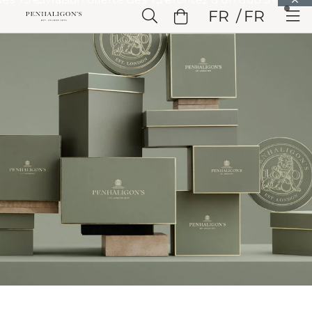
Passer à Contenu principal
FR
FR
Passer à En-tête
Passer à Contenu principal
Passer à
Pied de page
Accueil