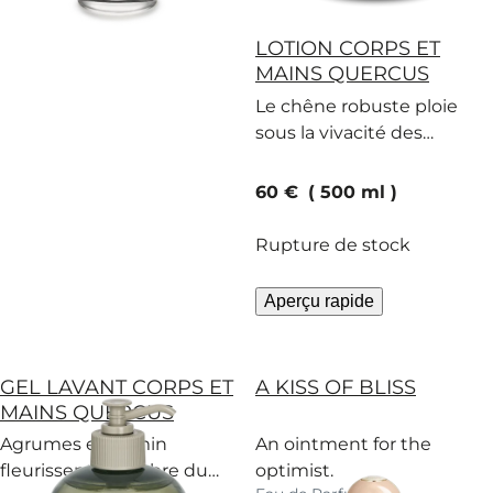
LOTION CORPS ET
MAINS QUERCUS
Le chêne robuste ploie
sous la vivacité des
agrumes et du basilic dans
cette lotion corps et
current price
60 €
500 ml
mains.
Rupture de stock
Aperçu rapide
GEL LAVANT CORPS ET
A KISS OF BLISS
MAINS QUERCUS
Agrumes et jasmin
An ointment for the
fleurissent à l’ombre du
optimist.