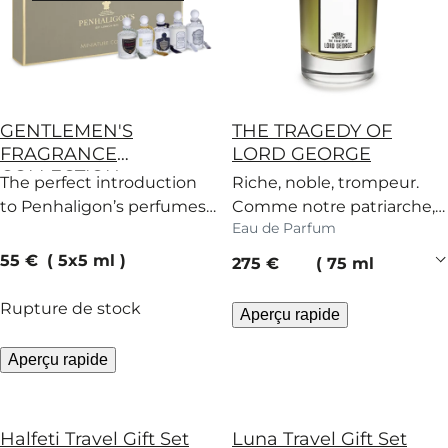
GENTLEMEN'S
THE TRAGEDY OF
FRAGRANCE
LORD GEORGE
COLLECTION
The perfect introduction
Riche, noble, trompeur.
to Penhaligon’s perfumes
Comme notre patriarche,
Eau de Parfum
for discerning gents.
ce parfum boisé recèle des
secrets.
current price
55 €
5x5 ml
current price
275 €
75 ml
Rupture de stock
Aperçu rapide
Aperçu rapide
Halfeti Travel Gift Set
Luna Travel Gift Set