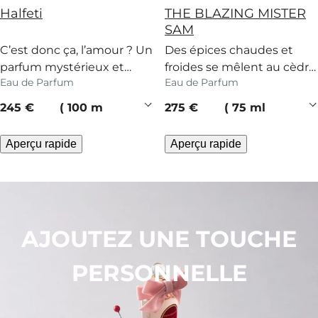
Halfeti
THE BLAZING MISTER
SAM
C’est donc ça, l’amour ? Un
Des épices chaudes et
parfum mystérieux et
froides se mêlent au cèdre
Eau de Parfum
Eau de Parfum
enivrant, à la rose, au
et au patchouli. Le parfum
pamplemousse et aux
de Sam fait tourner les
current price
current price
245 €
100 ml
275 €
75 ml
épices.
têtes.
Aperçu rapide
Aperçu rapide
AJOUTEZ UNE TOUCHE
PERSONNELLE