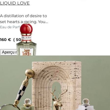
LIQUID LOVE
A distillation of desire to
set hearts a-racing. You
Eau de Parfum
lucky thing!
current price
160 €
50 ml
Aperçu rapide