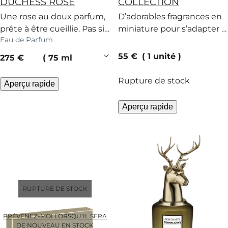
DUCHESS ROSE
COLLECTION
Une rose au doux parfum,
D’adorables fragrances en
prête à être cueillie. Pas si
miniature pour s’adapter à
Eau de Parfum
innocente après tout.
ces dames, quelle que soit
leur envie.
current price
55 €
1 unité
current price
275 €
75 ml
Rupture de stock
Aperçu rapide
Aperçu rapide
RUPTURE DE STOCK
PRÉVENEZ-MOI LORSQU’IL SERA
DE NOUVEAU EN STOCK