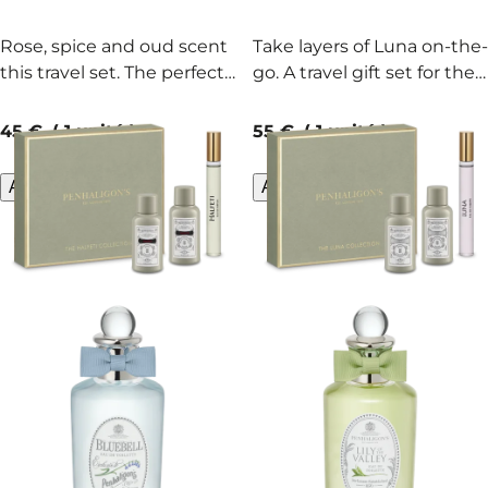
Rose, spice and oud scent
Take layers of Luna on-the-
this travel set. The perfect
go. A travel gift set for the
gift for the adventurer in
wanderer in your life.
your life.
current price
current price
45 €
1 unité
55 €
1 unité
Aperçu rapide
Aperçu rapide