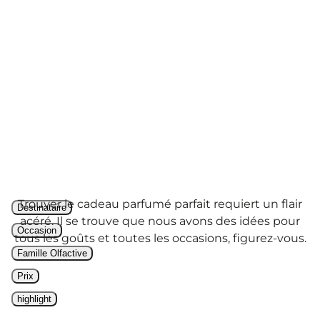
GUIDE DES
CADEAUX
Trouver le cadeau parfumé parfait requiert un flair
Destinataire
acéré. Il se trouve que nous avons des idées pour
Occasion
tous les goûts et toutes les occasions, figurez-vous.
Famille Olfactive
Prix
highlight