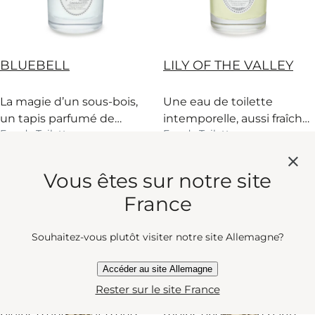
BLUEBELL
LILY OF THE VALLEY
La magie d’un sous-bois,
Une eau de toilette
un tapis parfumé de
intemporelle, aussi fraîche
Eau de Toilette
Eau de Toilette
jacinthes. Le bonheur à
et optimiste que la rosée
l’état pur.
du matin.
current price
current price
160 €
160 €
Vous êtes sur notre site
France
Aperçu rapide
Aperçu rapide
Souhaitez-vous plutôt visiter notre site Allemagne?
THE BEWITCHING
MUCH ADO ABOUT
Accéder au site Allemagne
YASMINE
THE DUKE
Rester sur le site France
Les atours de Yasmine
Rose, gin et cuir : pour le
pleins d’encens et d’oud
moins original. Un parfum