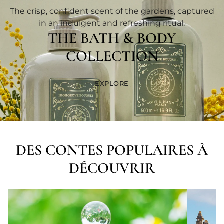
The crisp, confident scent of the gardens, captured
in an indulgent and refreshing ritual.
THE BATH & BODY
COLLECTION
EXPLORE
DES CONTES POPULAIRES À
DÉCOUVRIR