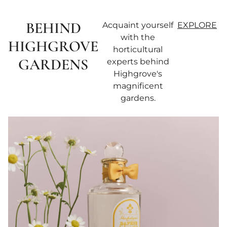
BEHIND
Acquaint yourself
EXPLORE
with the
HIGHGROVE
horticultural
GARDENS
experts behind
Highgrove's
magnificent
gardens.