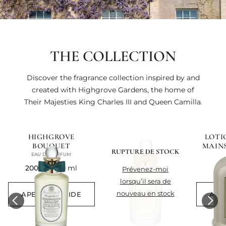
THE COLLECTION
Discover the fragrance collection inspired by and
created with Highgrove Gardens, the home of
Their Majesties King Charles III and Queen Camilla.
HIGHGROVE
LOTI
BOUQUET
MAIN
RUPTURE DE STOCK
B
EAU DE PARFUM
current price
cur
200 €
100 ml
60
prévenez-moi
lorsqu’il sera de
nouveau en stock
APERÇU RAPIDE
APE