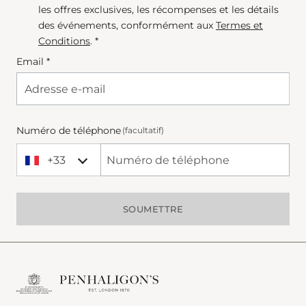
les offres exclusives, les récompenses et les détails
des événements, conformément aux
Termes et
Conditions
. *
Email *
Numéro de téléphone
(facultatif)
+33
+33 France
Phone Number
SOUMETTRE