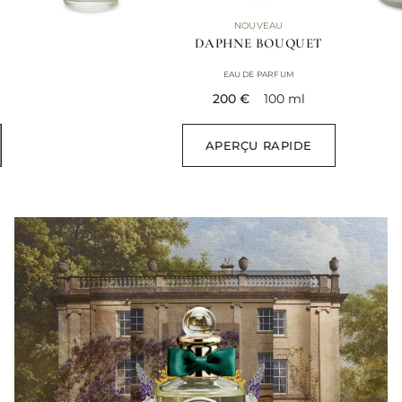
NOUVEAU
DAPHNE BOUQUET
EAU DE PARFUM
current price
200 €
100 ml
APERÇU RAPIDE