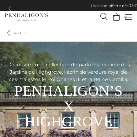
Livraison offerte dès 75 €
Livraison offerte dès 75 
ACCUEIL
Découvrez une collection de parfums inspirée des
Jardins de Highgrove, l’écrin de verdure royal de
ces majestés le Roi Charles III et la Reine Camilla.
PENHALIGON’S
X
HIGHGROVE