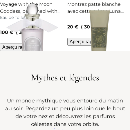
Voyage with the Moon
Montrez patte blanche
Goddess, perfumed with
avec cette crème Luna
Eau de Toilette
orange, jasmine and fir.
apaisante, parfumée d’une
Surrender.
rose sans épines.
current price
20 €
30 ml
current price
100 €
30 ml
Aperçu rapide
Aperçu rapide
Mythes et légendes
Un monde mythique vous entoure du matin
au soir. Regardez un peu plus loin que le bout
de votre nez et découvrez les parfums
célestes dans votre orbite.