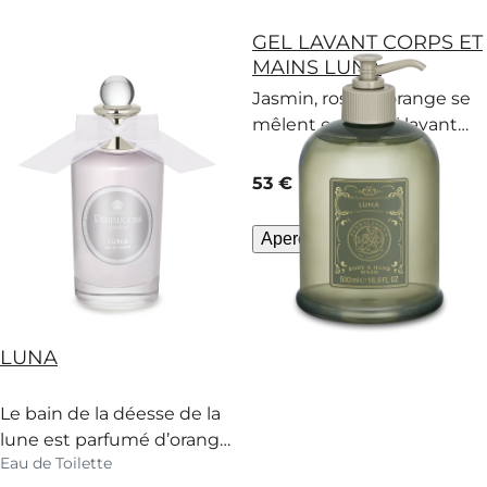
GEL LAVANT CORPS ET
MAINS LUNA
Jasmin, rose et orange se
mêlent en ce gel lavant
corps et mains reçu à la
lueur laiteuse de Luna.
current price
53 €
500 ml
Aperçu rapide
LUNA
Le bain de la déesse de la
lune est parfumé d’orange,
Eau de Toilette
de jasmin et de sève de