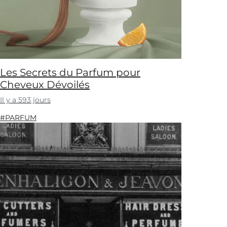
Les Secrets du Parfum pour
Cheveux Dévoilés
Il y a 593 jours
#PARFUM