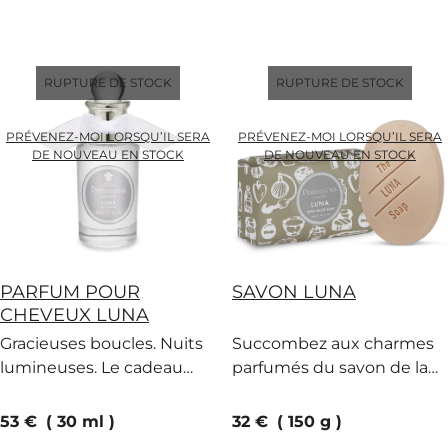
RUPTURE DE STOCK
RUPTURE DE STOCK
PRÉVENEZ-MOI LORSQU’IL SERA
PRÉVENEZ-MOI LORSQU’IL SERA
DE NOUVEAU EN STOCK
DE NOUVEAU EN STOCK
PARFUM POUR
SAVON LUNA
CHEVEUX LUNA
Gracieuses boucles. Nuits
Succombez aux charmes
lumineuses. Le cadeau
parfumés du savon de la
parfumé de Luna à votre
Déesse de la Lune,
chevelure, aux notes
envoûtant et doux
current price
current price
53 €
30 ml
32 €
150 g
d’orange, de jasmin et de
comme la soie.