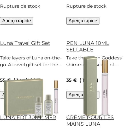
sapin baumier.
Rupture de stock
Rupture de stock
Aperçu rapide
Aperçu rapide
Luna Travel Gift Set
PEN LUNA 10ML
SELLABLE
Take layers of Luna on-the-
Take the Moon Goddess'
go. A travel gift set for the
shimmering scent of
wanderer in your life.
orange, jasmine and fir
with you where you go.
current price
current price
55 €
1 unité
35 €
10 ml
Aperçu rapide
Aperçu rapide
LUNA EDT 30ML MFR
CRÈME POUR LES
MAINS LUNA