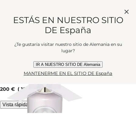
DELICADA.»
ESTÁS EN NUESTRO SITIO
Podemos sugerir...
DE España
LUNA
¿Te gustaría visitar nuestro sitio de Alemania en su
lugar?
El baño de la Diosa de la Luna está
IR A NUESTRO SITIO DE Alemania
perfumado con naranja, jazmín y
MANTENERME EN EL SITIO DE España
Eau de Toilette
abeto. Entréguese.
current price
200 €
100 ml
Vista rápida
HIGHROVE BOUQUET JABÓN
El tilo plateado florece junto a la