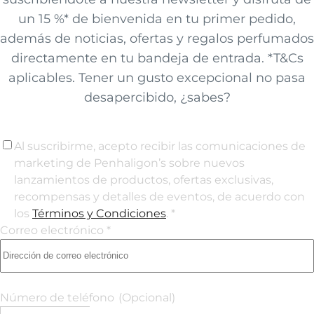
un 15 %* de bienvenida en tu primer pedido,
además de noticias, ofertas y regalos perfumados
directamente en tu bandeja de entrada. *T&Cs
aplicables. Tener un gusto excepcional no pasa
desapercibido, ¿sabes?
Al suscribirme, acepto recibir las comunicaciones de
marketing de Penhaligon’s sobre nuevos
lanzamientos de productos, ofertas exclusivas,
recompensas y detalles de eventos, de acuerdo con
los
Términos y Condiciones
. *
Correo electrónico *
Número de teléfono
(Opcional)