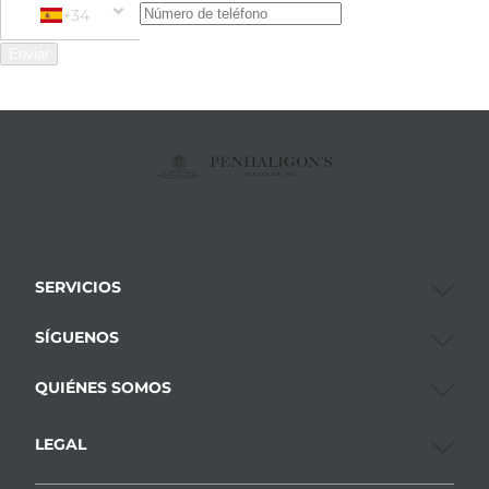
+34
Phone Number
+34 Spain (España)
Enviar
SERVICIOS
SÍGUENOS
QUIÉNES SOMOS
LEGAL