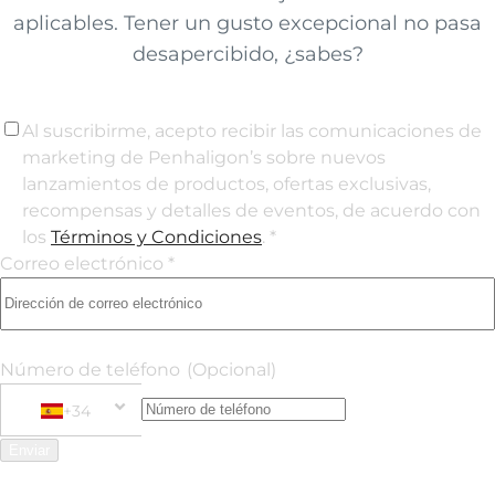
aplicables. Tener un gusto excepcional no pasa
desapercibido, ¿sabes?
Al suscribirme, acepto recibir las comunicaciones de
marketing de Penhaligon’s sobre nuevos
lanzamientos de productos, ofertas exclusivas,
recompensas y detalles de eventos, de acuerdo con
los
Términos y Condiciones
. *
Correo electrónico *
Número de teléfono
(Opcional)
+34
Phone Number
+34 Spain (España)
Enviar