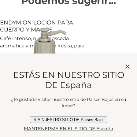
Podemos sugerir...
ENDYMION LOCIÓN PARA
CUERPO Y MANOS
Café intenso, nuez moscada
aromática y mandarina fresca, para
las manos y el cuerpo. Irresistible.
current price
60 €
500 ml
ESTÁS EN NUESTRO SITIO
Vista rápida
DE España
ENDYMION JABÓN
¿Te gustaría visitar nuestro sitio de Países Bajos en su
Un jabón con aroma a bergamota,
lugar?
ante y geranio que seduce cada vez
a más personas
IR A NUESTRO SITIO DE Países Bajos
MANTENERME EN EL SITIO DE España
current price
32 €
150 g