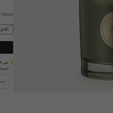
 hours.
65 g
بقي ال
التوصيل المتوقع خ
شحن م