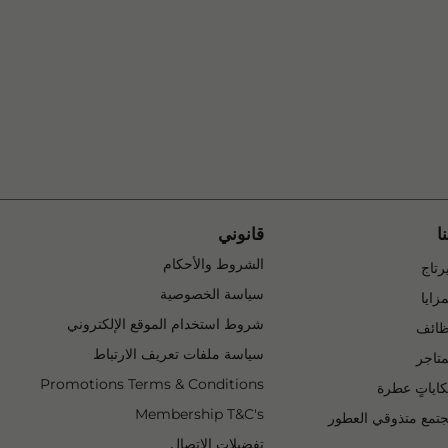
ا
قانوني
1 of 7
الشروط والأحكام
1 of 6
 تبويب جديدة
رتاج
2 of 7
سياسة الخصوصية
2 of 6
تبويب جديدة
مزايا
3 of 7
شروط استخدام الموقع الإلكتروني
3 of 6
تبويب جديدة
ائف
4 of 7
سياسة ملفات تعريف الارتباط
4 of 6
متاجر
5 of 7
Promotions Terms & Conditions
5 of 6
اياتٍ عطرة
6 of 7
Membership T&C's
6 of 6
تمع متذوقي العطور
7 of 7
تفتح في علامة تبويب جديدة
تفضيلات الاتصال