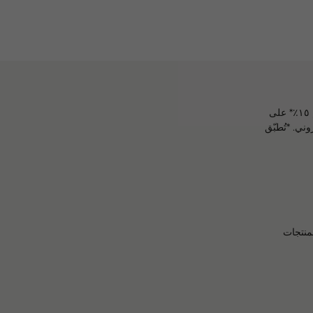
انضموا إلى The Olfactive Society عبر الاشتراك في النشرة البريدية، واستمتعوا بخصم ١٥٪* على
ني. *تُطبّق
منتجات