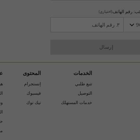
ائب: رقم الهاتف
(اختياري)
Phone
إرسال
الخدمات
المحتوى
عن
1 of 3
1 of 3
تفتح في علامة
تتبع طلبي
إنستجرام
هي
2 of 3
2 of 3
تفتح في علامة 
التوصيل
فيسبوك
ال
3 of 3
3 of 3
تفتح في علامة 
خدمات المستهلك
تيك توك
وظ
ال
حك
مج