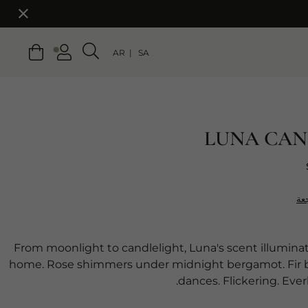
AR
SA
LUNA CAN
عة
From moonlight to candlelight, Luna's scent illumina
home. Rose shimmers under midnight bergamot. Fir 
dances. Flickering. Everl