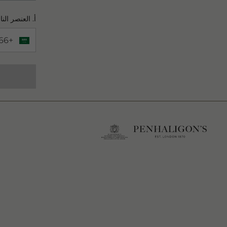
أ. العنصر الن
+966
 Number
+966 Saudi Arabia (‫المملكة العربية السعودية‬‎)