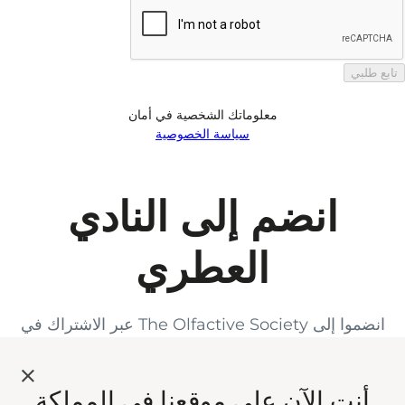
تابع طلبي
معلوماتك الشخصية في أمان
سياسة الخصوصية
انضم إلى النادي
العطري
انضموا إلى The Olfactive Society عبر الاشتراك في
النشرة البريدية، واستمتعوا بخصم ١٥٪* على طلبكم الأول،
إلى جانب أحدث الأخبار والعروض والهدايا المعطّرة مباشرة
أنت الآن على موقعنا في المملكة
إلى بريدكم الإلكتروني. *تُطبّق الشروط والأحكام. الذوق