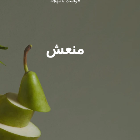
حواسك بالبهجة.
منعش