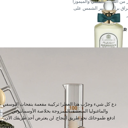
 من الليمون الفضي والميموزا
شراق برائحة عبير الشمس على
100 مل
دع كل شيء وجرِّب هذا العطر! تركيبة مفعمة بنفحات اليوسفي
والماغنوليا المنعشة، الممزوجة بخلاصة الأوسمانثوس.
ادفع طموحاتك نحو طريق النجاح. لن يعترض أحد طريقك الآن.