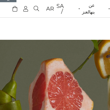
عن
SA
AR
بنهالغنز