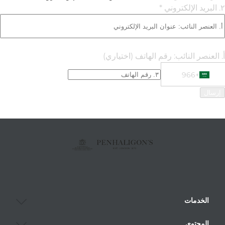
٢. البريد الإلكتروني *
أ. العنصر النائب: رقم الهاتف
(اختياري)
+966
Phone Numbe
+966 Saudi Arabia (‫المملكة العربية السعودية‬‎)
إرسال
الخدمات
المحتوى