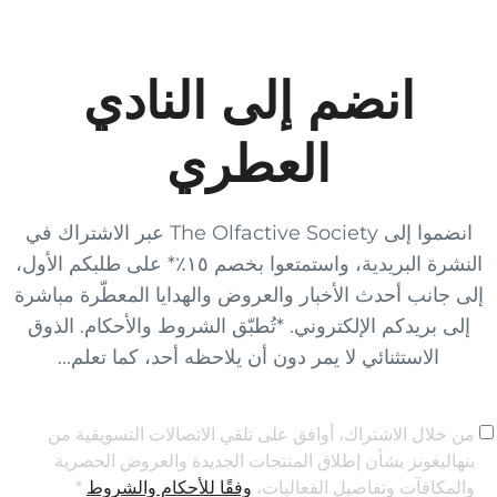
انضم إلى النادي
العطري
انضموا إلى The Olfactive Society عبر الاشتراك في
النشرة البريدية، واستمتعوا بخصم ١٥٪* على طلبكم الأول،
إلى جانب أحدث الأخبار والعروض والهدايا المعطّرة مباشرة
إلى بريدكم الإلكتروني. *تُطبّق الشروط والأحكام. الذوق
الاستثنائي لا يمر دون أن يلاحظه أحد، كما تعلم...
من خلال الاشتراك، أوافق على تلقي الاتصالات التسويقية من
بنهاليغونز بشأن إطلاق المنتجات الجديدة والعروض الحصرية
والمكافآت وتفاصيل الفعاليات،
وفقًا للأحكام والشروط
*