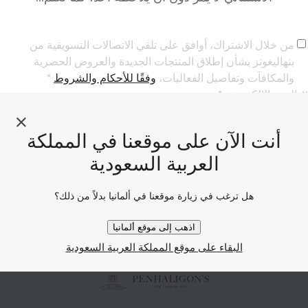
من خلال الاشتراك، أوافق على تلقي الاتصالات التسويقية من
بنهاليغونز بشأن إطلاق المنتجات الجديدة والعروض الحصرية
والمكافآت وتفاصيل الفعاليات،
وفقًا للأحكام والشروط
*
٢. البريد الإلكتروني *
أنت الآن على موقعنا في المملكة
العربية السعودية
أ. العنصر النائب: رقم الهاتف
(اختياري)
+966
Phone Numbe
+966 Saudi Arabia (‫المملكة العربية السعودية‬‎)
هل ترغب في زيارة موقعنا في ألمانيا بدلاً من ذلك؟
إرسال
اذهب إلى موقع ألمانيا
البقاء على موقع المملكة العربية السعودية