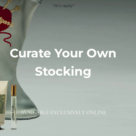
*T&Cs apply.
Curate Your Own
Stocking
AVAILABLE EXCLUSIVELY ONLINE