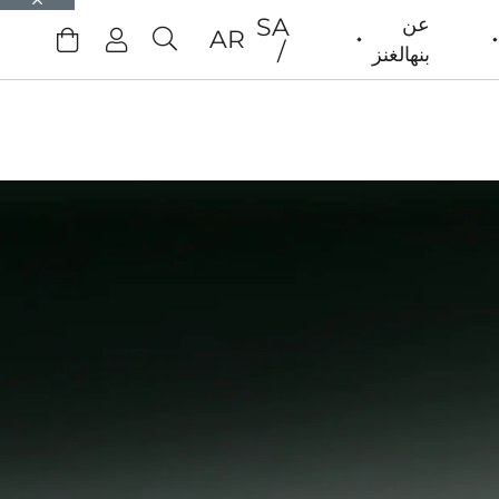
عن
SA
AR
بنهالغنز