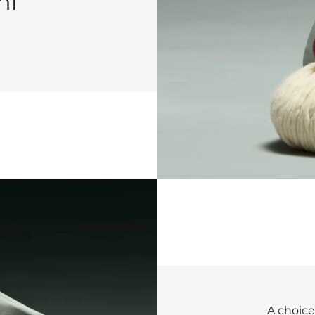
ni
A choice 