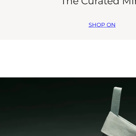
The Curated Mi
SHOP ON