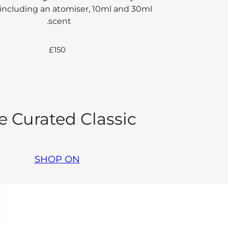
including an atomiser, 10ml and 30ml
scent.
£150
e Curated Classic
SHOP ON