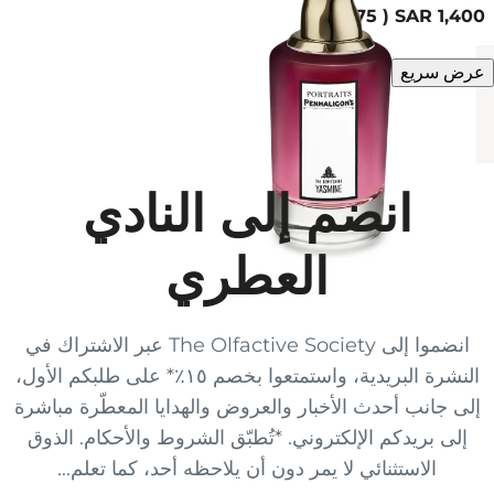
75 مل
عرض سريع
انضم إلى النادي
العطري
انضموا إلى The Olfactive Society عبر الاشتراك في
النشرة البريدية، واستمتعوا بخصم ١٥٪* على طلبكم الأول،
إلى جانب أحدث الأخبار والعروض والهدايا المعطّرة مباشرة
إلى بريدكم الإلكتروني. *تُطبّق الشروط والأحكام. الذوق
الاستثنائي لا يمر دون أن يلاحظه أحد، كما تعلم...