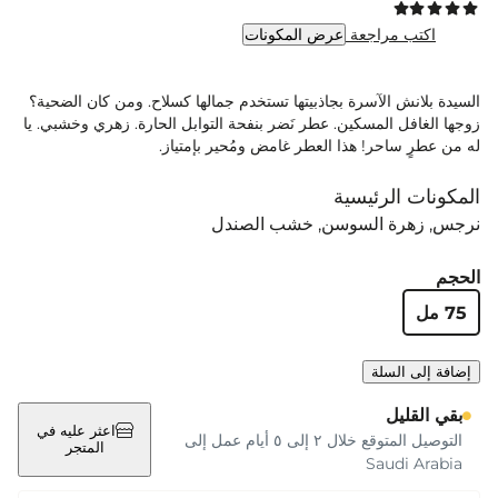
اكتب مراجعة
عرض المكونات
السيدة بلانش الآسرة بجاذبيتها تستخدم جمالها كسلاح. ومن كان الضحية؟
زوجها الغافل المسكين. عطر نَضر بنفحة التوابل الحارة. زهري وخشبي. يا
له من عطرٍ ساحر! هذا العطر غامض ومُحير بإمتياز.
المكونات الرئيسية
نرجس
زهرة السوسن
خشب الصندل
الحجم
75 مل
إضافة إلى السلة
بقي القليل
اعثر عليه في
التوصيل المتوقع خلال ٢ إلى ٥ أيام عمل إلى
المتجر
Saudi Arabia