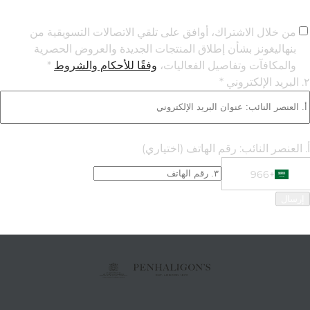
من خلال الاشتراك، أوافق على تلقي الاتصالات التسويقية من
بنهاليغونز بشأن إطلاق المنتجات الجديدة والعروض الحصرية
والمكافآت وتفاصيل الفعاليات،
وفقًا للأحكام والشروط
*
٢. البريد الإلكتروني *
أ. العنصر النائب: رقم الهاتف
(اختياري)
+966
Phone Numbe
+966 Saudi Arabia (‫المملكة العربية السعودية‬‎)
إرسال