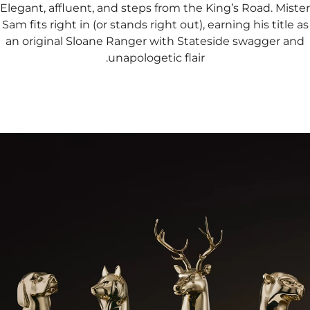
Elegant, affluent, and steps from the King’s Road. Mister
Sam fits right in (or stands right out), earning his title as
an original Sloane Ranger with Stateside swagger and
unapologetic flair.