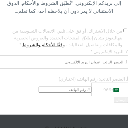
إلى بريدكم الإلكتروني. *تُطبّق الشروط والأحكام. الذوق
الاستثنائي لا يمر دون أن يلاحظه أحد، كما تعلم...
من خلال الاشتراك، أوافق على تلقي الاتصالات التسويقية من
بنهاليغونز بشأن إطلاق المنتجات الجديدة والعروض الحصرية
والمكافآت وتفاصيل الفعاليات،
وفقًا للأحكام والشروط
*
٢. البريد الإلكتروني *
أ. العنصر النائب: رقم الهاتف
(اختياري)
+966
Phone Numbe
+966 Saudi Arabia (‫المملكة العربية السعودية‬‎)
إرسال