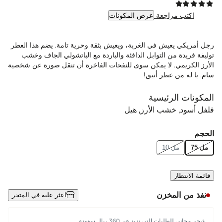
اكتب مراجعة
عرض المكونات
رجل أمريكي يعيش في الغربة، ويعيش بثقة وحرية تامة. يضم هذا العطر
توليفة فريدة من التوابل الدافئة والباردة مع الباتشولي الجاف وخشب
الأرز الكريمي. لا يمكن سوى للنفحات الفاخرة أن تنقل صورة عن شخصية
سام. يا له من عطر أنيق!
المكونات الرئيسية
فلفل أسود
خشب الأرز
هيل
الحجم
مل 75
مل 10
قائمة الانتظار
نفذ من المخزن
اعثر عليه في المتجر
شحن مجاني للطلبات التي تزيد عن 360 ريال سعودي