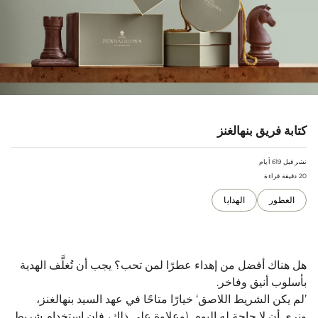
كتابة فريق بنهالغنز
نشر قبل 619 أيام
20 دقيقة قراءة
العطور
الهدايا
هل هناك أفضل من إهداء عطرًا لمن تحب؟ يجب أن تُغلَّف الهدية
بأسلوب أنيق وفاخر.
’لم يكن الشريط اللاصق‘ خيارًا متاحًا في عهد السيد بنهالغنز،
ونرى أن لا حاجة ​​له اليوم. (وعلاوة على ذلك، فإن استخدام شريط