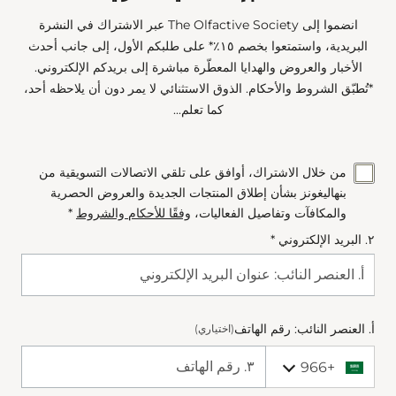
انضموا إلى The Olfactive Society عبر الاشتراك في النشرة
البريدية، واستمتعوا بخصم ١٥٪* على طلبكم الأول، إلى جانب أحدث
الأخبار والعروض والهدايا المعطّرة مباشرة إلى بريدكم الإلكتروني.
*تُطبّق الشروط والأحكام. الذوق الاستثنائي لا يمر دون أن يلاحظه أحد،
كما تعلم...
من خلال الاشتراك، أوافق على تلقي الاتصالات التسويقية من
بنهاليغونز بشأن إطلاق المنتجات الجديدة والعروض الحصرية
والمكافآت وتفاصيل الفعاليات،
وفقًا للأحكام والشروط
*
٢. البريد الإلكتروني *
أ. العنصر النائب: رقم الهاتف
(اختياري)
+966
+966 Saudi Arabia (‫المملكة العربية السعودية‬‎)
Phone Number