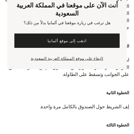
أنت الآن على موقعنا في المملكة العربية
الصندوق من خلالها. في القرن التاسع عشر وأوائل القرن
السعودية
العشرين، كانت جميع الطرود تُغلف بهذه الطريقة ويُحملها
السائقين إلى العملاء الأثرياء. ما زال هذا التقليد قائمًا في بنهالغنز
هل ترغب في زيارة موقعنا في ألمانيا بدلاً من ذلك؟
حتى يومنا هذا. إليكم طريقة عقدة الفراشة.
اذهب إلى موقع ألمانيا
الخطوة الأولى
البقاء على موقع المملكة العربية السعودية
اسحب شريط التزيين بما يكفي بحيث يلتقي المنتصف بالطيات
الموجودة في الجزء العلوي من الصندوق، ثم دَع الأطراف تتدفق
على الجوانب وتسقط على الطاولة.
الخطوة الثانية
لِف الشريط حول الصندوق بالكامل مرة واحدة.
الخطوة الثالثة