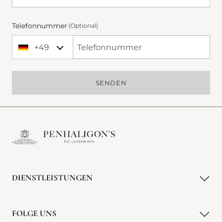
Telefonnummer
(Optional)
+49
+49 Germany (Deutschland)
Phone Number
SENDEN
DIENSTLEISTUNGEN
FOLGE UNS