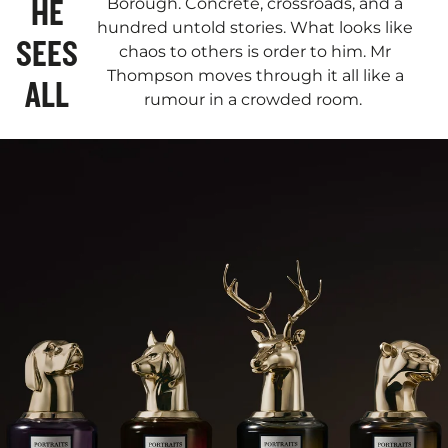
HE
Borough. Concrete, crossroads, and a
hundred untold stories. What looks like
SEES
chaos to others is order to him. Mr
Thompson moves through it all like a
ALL
rumour in a crowded room.​