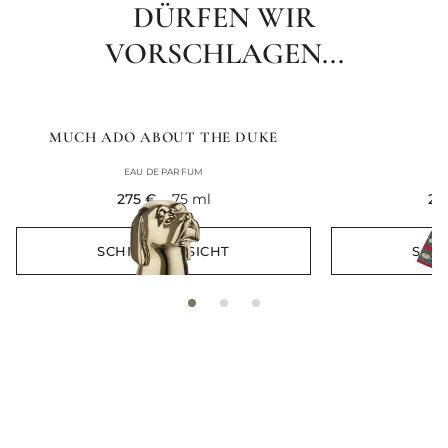
DÜRFEN WIR
VORSCHLAGEN...
MUCH ADO ABOUT THE DUKE
EAU DE PARFUM
E
current price
cu
275 €
75 ml
24
SCHNELLANSICHT
SCH