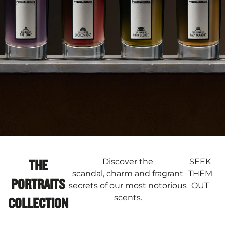
THE
Discover the
SEEK
scandal, charm and fragrant
THEM
PORTRAITS
secrets of our most notorious
OUT
scents.
COLLECTION