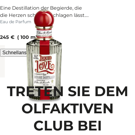
Eine Destillation der Begierde, die
die Herzen schneller schlagen lässt.
Eau de Parfum
Du Glückspilz!
current price
245 €
100 ml
Schnellansicht
TRETEN SIE DEM
OLFAKTIVEN
CLUB BEI