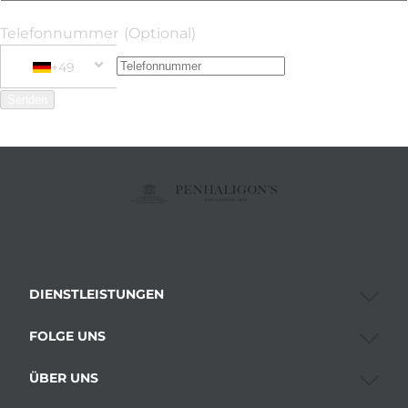
Telefonnummer
(Optional)
+49
Phone Number
+49 Germany (Deutschland)
Senden
DIENSTLEISTUNGEN
FOLGE UNS
ÜBER UNS