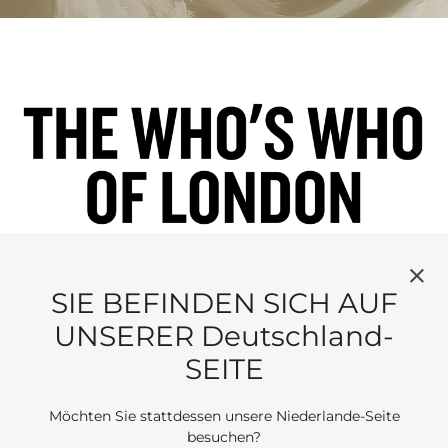
SIE BEFINDEN SICH AUF
UNSERER Deutschland-
Ein Duft voller Verlangen und Schönheit. Ihr Duft
SEITE
schwebt mit Mandarine, sanften Hölzern und
Moschus dahin. Unschuld – mit einem
Möchten Sie stattdessen unsere Niederlande-Seite
augenzwinkernden Lächeln. The Coveted Duchess
besuchen?