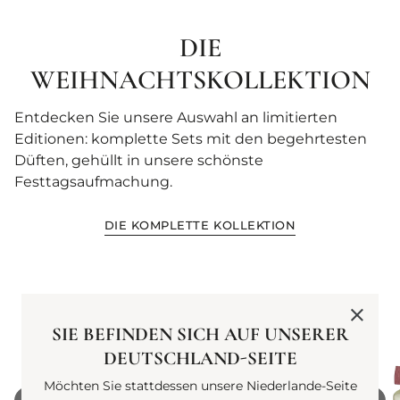
DIE
WEIHNACHTSKOLLEKTION
Entdecken Sie unsere Auswahl an limitierten
Editionen: komplette Sets mit den begehrtesten
Düften, gehüllt in unsere schönste
Festtagsaufmachung.
DIE KOMPLETTE KOLLEKTION
SIE BEFINDEN SICH AUF UNSERER
THE CUT
DEUTSCHLAND-SEITE
EAU DE PARFUM
current price
Möchten Sie stattdessen unsere Niederlande-Seite
200 €
100 ml