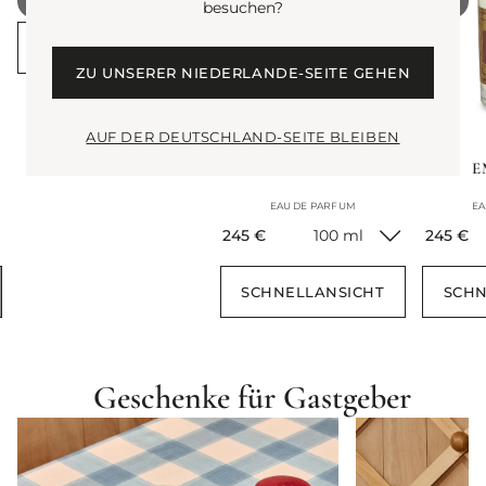
besuchen?
SCHNELLANSICHT
ZU UNSERER NIEDERLANDE-SEITE GEHEN
AUF DER DEUTSCHLAND-SEITE BLEIBEN
BEST SELLER
HALFETI
E
EAU DE PARFUM
EA
current price
current
245 €
100 ml
245 €
SCHNELLANSICHT
SCHN
Geschenke für Gastgeber