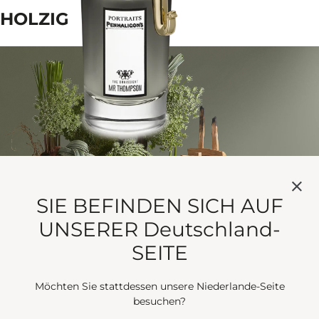
HOLZIG
SIE BEFINDEN SICH AUF
UNSERER Deutschland-
Parfums mit Noten von Sandelholz, Zeder, Adlerholz
SEITE
(auch bekannt als Oud) und Guajakholz duften warm
und opulent. Der Name dieser Duftfamilie ist jedoch
Möchten Sie stattdessen unsere Niederlande-Seite
etwas irreführend, denn aufgrund ihres erdigen,
besuchen?
holzigen Charakters zählen auch Patchouli und