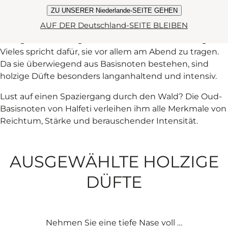
Vetiver – eine Blütenpflanze bzw. ein mehrjähriges
ZU UNSERER Niederlande-SEITE GEHEN
Gras – zu den holzigen Düften.
AUF DER Deutschland-SEITE BLEIBEN
Holzige Düfte sind geheimnisvoll und fesselnd zugleich.
Vieles spricht dafür, sie vor allem am Abend zu tragen.
Da sie überwiegend aus Basisnoten bestehen, sind
holzige Düfte besonders langanhaltend und intensiv.
Lust auf einen Spaziergang durch den Wald? Die Oud-
Basisnoten von Halfeti verleihen ihm alle Merkmale von
Reichtum, Stärke und berauschender Intensität.
AUSGEWÄHLTE HOLZIGE
DÜFTE
Nehmen Sie eine tiefe Nase voll …