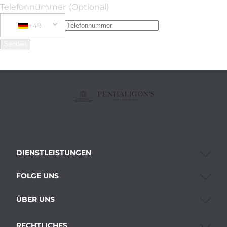
Telefonnummer
(Optional)
+49
Phone Number
+49 Germany (Deutschland)
Senden
DIENSTLEISTUNGEN
FOLGE UNS
ÜBER UNS
RECHTLICHES