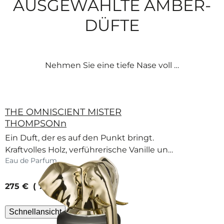
AUSGEWÄHLTE AMBER-
DÜFTE
Nehmen Sie eine tiefe Nase voll …
THE OMNISCIENT MISTER
THOMPSONn
Ein Duft, der es auf den Punkt bringt.
Kraftvolles Holz, verführerische Vanille und
Eau de Parfum
cremige Sesammilch.
current price
275 €
75 ml
Schnellansicht