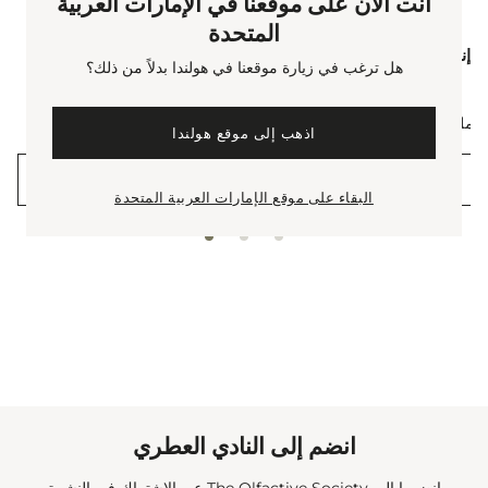
أنت الآن على موقعنا في الإمارات العربية
المتحدة
 إنديميون.
غسول الجسم واليدين إنديميون.
هل ترغب في زيارة موقعنا في هولندا بدلاً من ذلك؟
current price
cu
مل
500 مل
اذهب إلى موقع هولندا
عرض سريع
البقاء على موقع الإمارات العربية المتحدة
انضم إلى النادي العطري