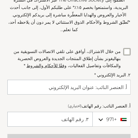
انضموا إلى The Olfactive Society عبر الاشتراك في النشرة
البريدية، واستمتعوا بخصم ١٥٪* على طلبكم الأول، إلى جانب أحدث
الأخبار والعروض والهدايا المعطّرة مباشرة إلى بريدكم الإلكتروني.
*تُطبّق الشروط والأحكام. الذوق الاستثنائي لا يمر دون أن يلاحظه أحد،
كما تعلم...
من خلال الاشتراك، أوافق على تلقي الاتصالات التسويقية من
بنهاليغونز بشأن إطلاق المنتجات الجديدة والعروض الحصرية
والمكافآت وتفاصيل الفعاليات،
وفقًا للأحكام والشروط
*
٢. البريد الإلكتروني *
أ. العنصر النائب: رقم الهاتف
(اختياري)
+971
+971 United Arab Emirates (‫الإمارات العربية المتحدة‬‎)
Phone Number