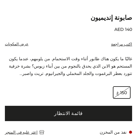
صابونة إنديميون
اكتب مراجعة
عرض المكونات
غالبًا ما يكون هناك طابور أثناء وقت الاستحمام. من يلومهم، عندما يكون
المستحم هو الابن الذي يحدق بالنجوم من بين أبناء زيوس؟ بشرة خزفية
تتورد بعطر البرغموت والجلد المخملي والجيرانيوم. تريث واصبر…
150 غ
قائمة الانتظار
نفذ من المخزن
اعثر عليه في المتجر