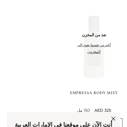
نفذ من المخزن
أخبرني عندما يعود إلى
المخزون
EMPRESSA BODY MIST
current price
150 مل
أنت الآن على موقعنا في الإمارات العربية
عرض سريع