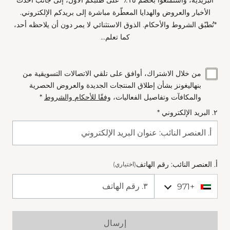
الأخبار والعروض والهدايا المعطّرة مباشرة إلى بريدكم الإلكتروني.
*تُطبّق الشروط والأحكام. الذوق الاستثنائي لا يمر دون أن يلاحظه أحد،
كما تعلم...
من خلال الاشتراك، أوافق على تلقي الاتصالات التسويقية من
بنهاليغونز بشأن إطلاق المنتجات الجديدة والعروض الحصرية
والمكافآت وتفاصيل الفعاليات،
وفقًا للأحكام والشروط
*
٢. البريد الإلكتروني *
أ. العنصر النائب: رقم الهاتف
(اختياري)
+971
+971 United Arab Emirates (‫الإمارات العربية المتحدة‬‎)
Phone Number
إرسال