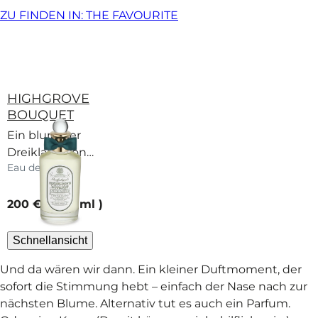
ZU FINDEN IN: THE FAVOURITE
HIGHGROVE
BOUQUET
Ein blumiger
Dreiklang von
Eau de Parfum
Silberlimette,
Mimose und
current price
Zeder. So
200 €
100 ml
strahlend wie der
Duft der irdischen
Schnellansicht
Sonne.
Und da wären wir dann. Ein kleiner Duftmoment, der
sofort die Stimmung hebt – einfach der Nase nach zur
nächsten Blume. Alternativ tut es auch ein Parfum.