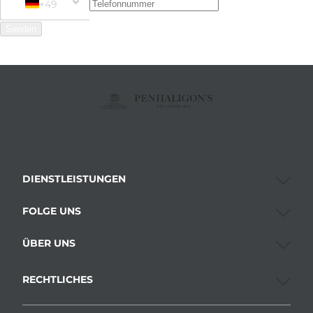
+49
Phone Number
+49 Germany (Deutschland)
Senden
DIENSTLEISTUNGEN
FOLGE UNS
ÜBER UNS
RECHTLICHES