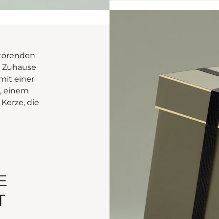
etörenden
em Zuhause
mit einer
, einem
Kerze, die
E
T