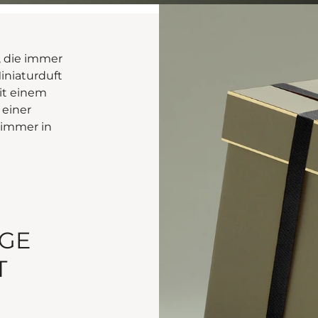
, die immer
iniaturduft
it einem
 einer
 immer in
IGE
T