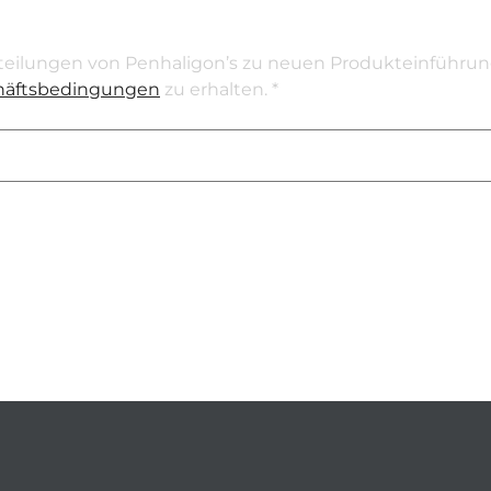
teilungen von Penhaligon’s zu neuen Produkteinführun
häftsbedingungen
zu erhalten. *