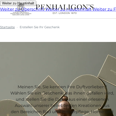
Weiter zu Hauptinhalt
Weiter zu Überschrift
Weiter zu Hauptinhalt
Weiter zu 
Startseite
Erstellen Sie Ihr Geschenk
Meinen Sie, Sie kennen ihre Duftvorlieben?
Wählen Sie ein Geschenk, das ihnen gefallen wird,
und stellen Sie die Düfte aus einer erlesenen
Auswahl unserer beliebtesten Kreationen aus
den Bereichen Bad und Körperpflege, Home und