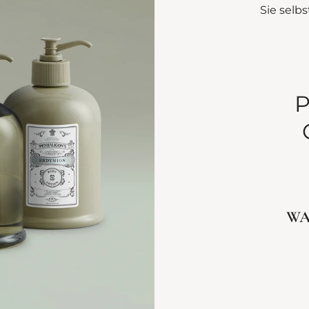
Sie selb
P
WA