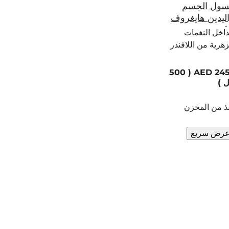
نفذ من المخزن
أخبرني عندما يعود إلى
المخزون