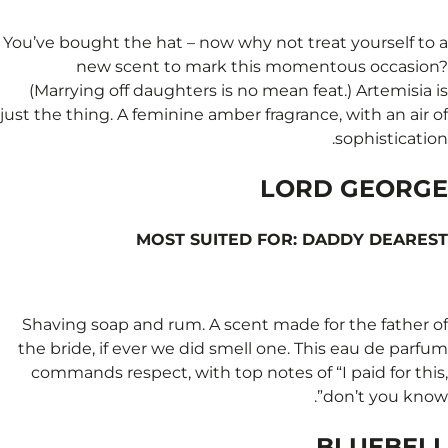
You’ve bought the hat – 
new scent to m
(Marrying off daughter
just the thing. A feminin
MOST S
Shaving soap and rum.
the bride, if ever we d
commands respect, wit