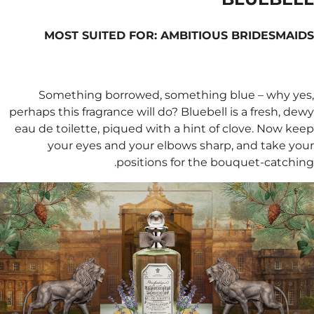
MOST SUITED F
Something borrow
perhaps this fragrance w
eau de toilette, pique
your eyes and y
posi