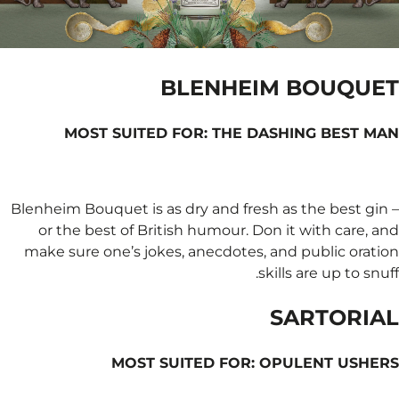
B
MOST SUITED 
Blenheim Bouquet is as 
or the best of Briti
make sure one’s jokes
MOST SU