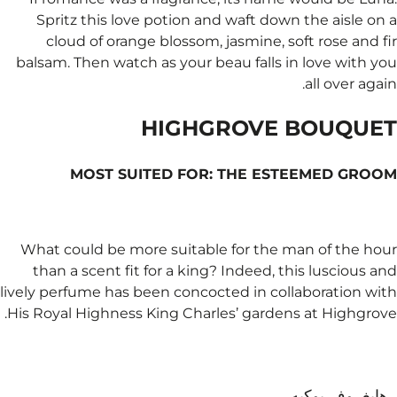
Spritz this love pot
cloud of orange blo
balsam. Then watch as 
HI
MOST SUITED
What could be more su
than a scent fit for 
lively perfume has been 
His Royal Highness King