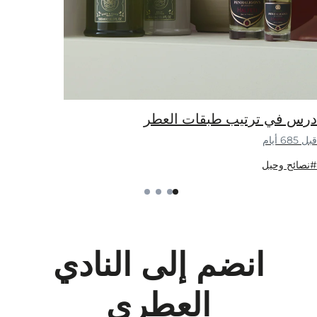
النادي
ري