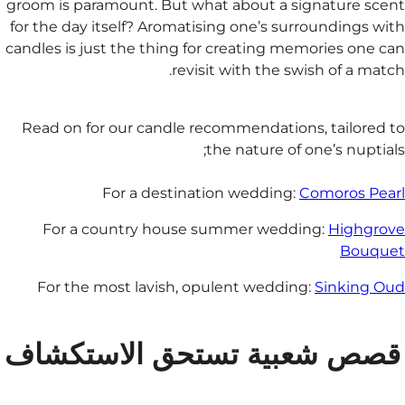
groom is paramount. Bu
for the day itself? Aro
candles is just the thin
r
​Read on for our cand
For a dest
For a country ho
For the most lavish
ق الاستكشاف