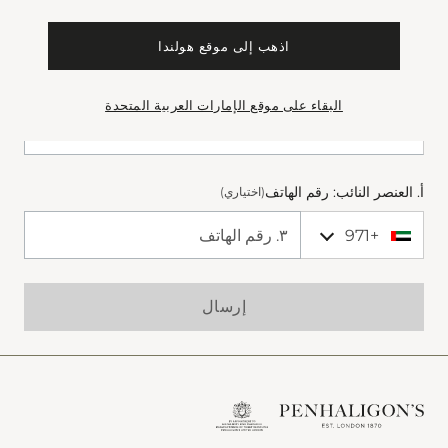
من خلال الاشتراك، أوافق على تلقي الاتصالات التسويقية من
بنهاليغونز بشأن إطلاق المنتجات الجديدة والعروض الحصرية
اذهب إلى موقع هولندا
والمكافآت وتفاصيل الفعاليات،
وفقًا للأحكام والشروط
*
٢. البريد الإلكتروني *
البقاء على موقع الإمارات العربية المتحدة
أ. العنصر النائب: رقم الهاتف
(اختياري)
+971
+971 United Arab Emirates (‫الإمارات العربية المتحدة‬‎)
Phone Number
إرسال