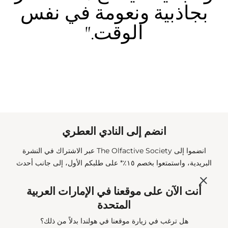
بجاذبية ونعومة في نفس
الوقت."
انضم إلى النادي العطري
انضموا إلى The Olfactive Society عبر الاشتراك في النشرة
البريدية، واستمتعوا بخصم ١٥٪* على طلبكم الأول، إلى جانب أحدث
الأخبار والعروض والهدايا المعطّرة مباشرة إلى بريدكم الإلكتروني.
*تُطبّق الشروط والأحكام. الذوق الاستثنائي لا يمر دون أن يلاحظه أحد،
أنت الآن على موقعنا في الإمارات العربية
كما تعلم...
المتحدة
هل ترغب في زيارة موقعنا في هولندا بدلاً من ذلك؟