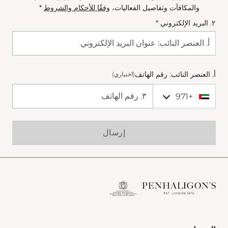
والمكافآت وتفاصيل الفعاليات،
وفقًا للأحكام والشروط
*
٢. البريد الإلكتروني *
أ. العنصر النائب: رقم الهاتف
(اختياري)
+971
+971 United Arab Emirates (‫الإمارات العربية المتحدة‬‎)
Phone Number
إرسال