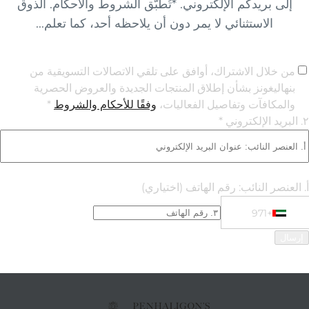
إلى بريدكم الإلكتروني. *تُطبّق الشروط والأحكام. الذوق
الاستثنائي لا يمر دون أن يلاحظه أحد، كما تعلم...
من خلال الاشتراك، أوافق على تلقي الاتصالات التسويقية من
بنهاليغونز بشأن إطلاق المنتجات الجديدة والعروض الحصرية
والمكافآت وتفاصيل الفعاليات،
وفقًا للأحكام والشروط
*
٢. البريد الإلكتروني *
أ. العنصر النائب: رقم الهاتف
(اختياري)
+971
Phone Numbe
+971 United Arab Emirates (‫الإمارات العربية المتحدة‬‎)
إرسال