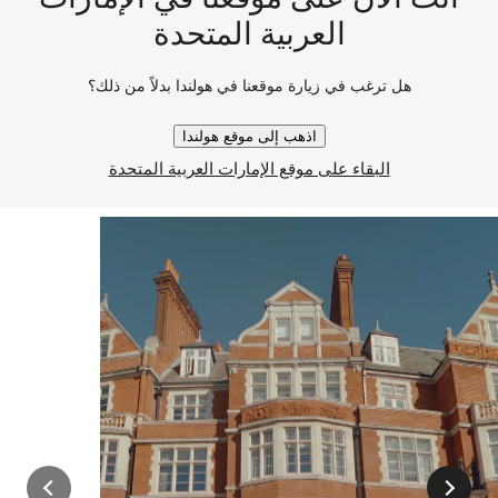
العربية المتحدة
current price
100 مل
عرض سريع
هل ترغب في زيارة موقعنا في هولندا بدلاً من ذلك؟
اذهب إلى موقع هولندا
قصص شعبية تستحق الاستكشاف
البقاء على موقع الإمارات العربية المتحدة