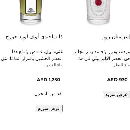
إليزابيثان روز
ذا تراجيدي أوف لورد جورج
وردة تيودور: يتجسد رمز إنجلترا
غني، نبيل، غامض. يتمتع هذا
في العصر الإليزابيثي في هذا
العطر الخشبي بأسرار، تمامًا مثل
ماء العطر
ماء العطر
العطر المنعش.
طبقة الأثرياء القدامى.
current price
current price
نفذ من المخزن
عرض سريع
عرض سريع