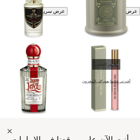
عرض سريع
عرض سريع
نفذ من المخزن
أخبرني عندما يعود إلى المخزون
ذا كوفيتد دويتشيز روز
عشق سائل
أنت الآن على موقعنا في الإمارات