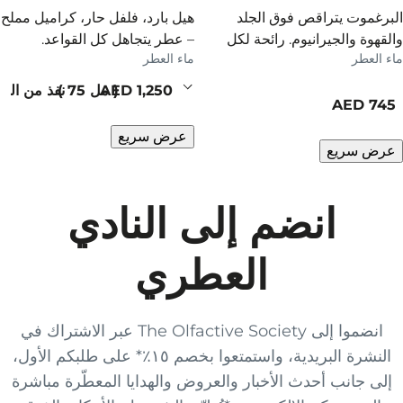
البرغموت يتراقص فوق الجلد
هيل بارد، فلفل حار، كراميل مملح
والقهوة والجيرانيوم. رائحة لكل
– عطر يتجاهل كل القواعد.
ماء العطر
ماء العطر
زمان.
current price
مل 75
نفذ من الم
current price
عرض سريع
عرض سريع
انضم إلى النادي
العطري
انضموا إلى The Olfactive Society عبر الاشتراك في
النشرة البريدية، واستمتعوا بخصم ١٥٪* على طلبكم الأول،
إلى جانب أحدث الأخبار والعروض والهدايا المعطّرة مباشرة