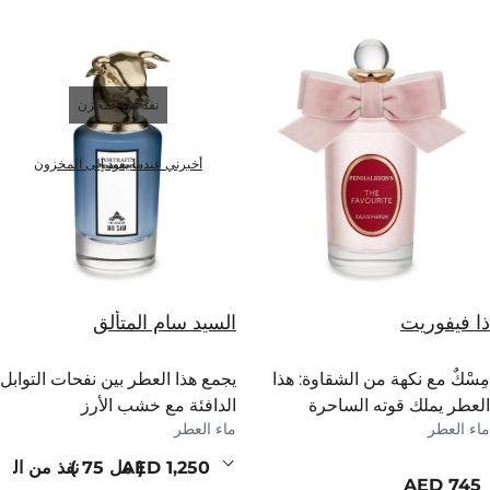
نفذ من المخزن
أخبرني عندما يعود إلى المخزون
ذا فيفوريت
السيد سام المتألق
مِسْكٌ مع نكهة من الشقاوة: هذا
يجمع هذا العطر بين نفحات التوابل
العطر يملك قوته الساحرة
الدافئة مع خشب الأرز
ماء العطر
ماء العطر
الملكية.
والباتشولي. رائحة سام الساحرة
تمنحه جاذبية لا تُقاوم.
current price
مل 75
نفذ من الم
current price