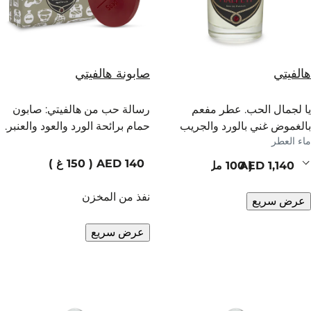
هالفيتي
صابونة هالفيتي
يا لجمال الحب. عطر مفعم
رسالة حب من هالفيتي: صابون
بالغموض غني بالورد والجريب
حمام برائحة الورد والعود والعنبر.
ماء العطر
فروت والتوابل.
current price
150 غ
current price
100 مل
نفذ من المخزن
عرض سريع
عرض سريع