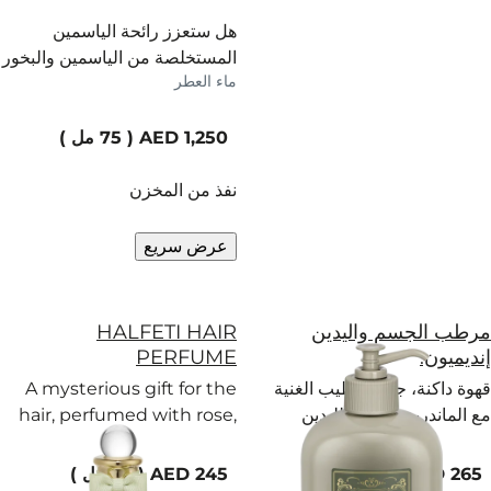
هل ستعزز رائحة الياسمين
المستخلصة من الياسمين والبخور
ماء العطر
والعود فرصتها في جذب الشريك
المثالي؟
current price
75 مل
نفذ من المخزن
عرض سريع
مرطب الجسم واليدين
HALFETI HAIR
إنديميون.
PERFUME
قهوة داكنة، جوزة الطيب الغنية
A mysterious gift for the
مع الماندرين الطازج لليدين
hair, perfumed with rose,
والجسم. لا يقاوم.
fruits and Levantine spice.
current price
current price
500 مل
30 مل