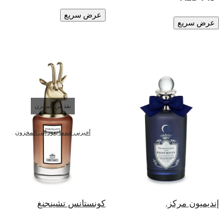
عرض سريع
عرض سريع
نفذ من المخزن
أخبرني عندما يعود إلى المخزون
إنديميون مركز.
كونستانس تشينجنغ