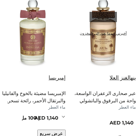
نفذ من المخزن
أخبرني عندما يعود إلى المخزون
بنهالغنز العلا
إمبريسا
عبر صحارى الزعفران الواسعة،
الإمبريسا مضيئة بالخوخ والفانيليا
واحة من البرقوق والباتشولي
والبرتقال الأحمر، رائحة تسحر.
ماء العطر
ماء العطر
تعطر درب البخور.
current price
100 مل
current price
عرض سريع