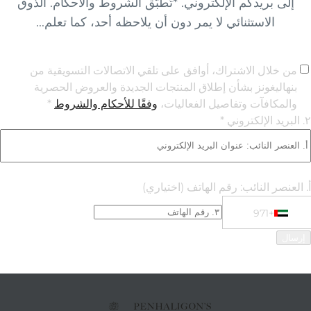
إلى بريدكم الإلكتروني. *تُطبّق الشروط والأحكام. الذوق
الاستثنائي لا يمر دون أن يلاحظه أحد، كما تعلم...
من خلال الاشتراك، أوافق على تلقي الاتصالات التسويقية من
بنهاليغونز بشأن إطلاق المنتجات الجديدة والعروض الحصرية
والمكافآت وتفاصيل الفعاليات،
وفقًا للأحكام والشروط
*
٢. البريد الإلكتروني *
أ. العنصر النائب: رقم الهاتف
(اختياري)
+971
Phone Numbe
+971 United Arab Emirates (‫الإمارات العربية المتحدة‬‎)
إرسال