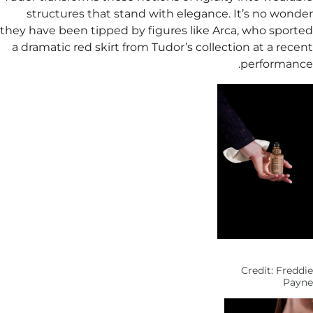
s
they h
a dr