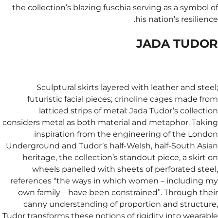
the
consi
Unde
ref
o
Tudor 