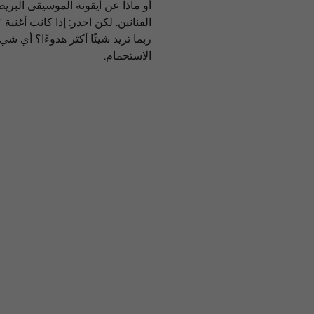
أو ماذا عن أيقونة الموسيقى البر
الفنانين. لكن احذر: إذا كانت أغني
ربما تريد شيئًا أكثر هدوءًا؟ أي ش
الاستحمام.
current price