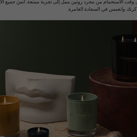
قت الاستحمام من مجرد روتين ممل إلى تجربة ممتعة. انسَ جميع الأطفا
كرتك وانغمس في السعادة الغامرة.