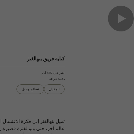
كتابة فريق بنهالغنز
نشر قبل 615 أيام
دقيقة قراءة
المنزل
نصائح وحيل
تميل بنهالغنز إلى فكرة الاغتسال ا
عالم آخر، حتى ولو لفترة قصيرة. 