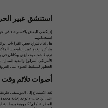
استنشق عبير الحر
إذ يكتفي البعض بالاسترخاء في ح
استحمامهم.
هل لنا باقتراح بعض القراءات الر
ماركيز، يغدو عبير الياسمين المتكر
ترتبط شخصية دايزي بوكانان في رو
الأمريكي المراوغ والبعيد المنال، 
العطور لتسليط الضوء على الفرو
أصوات تلائم وقت 
يُعد الاستماع إلى الموسيقى طريق
على أي حال، لا توجد إجابة محددة ح
المطربة “راي”؟ موهبة بريطانية اس