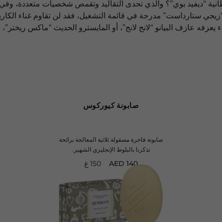
يطانية “ديفيد بوي”؟ والذي تحدى التقاليد وتقمص شخصيات متعددة، وف
ة “زيجي ستارداست” مدرجة في قائمة التشغيل، فقد لن تقاوم غناء الكاري
يء يعزفه عازف البيانو “لانج لانج”، أو المايسترو الحديث “ماكس ريختر”
صابونة كيوركوس
صابونة فاخرة مصقولة ثلاثية المعالجة برائحة
تذكرنا بالبلوط الإنجليزي الشهير.
150 غ