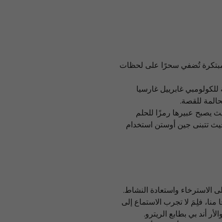
مبتكرة تُضفي سحرًا على لحظات
للكولومبي غابرييل غارسيا
حالمة للقصة.
 يصبح عبيرها رمزًا للحلم
، حيث تتبنى جين أوستن استخدام
ى الاسترخاء واستعادة النشاط.
نا، فلِمَ لا تجرب الاستماع إلى
ر أند بي بطابع الريترو.