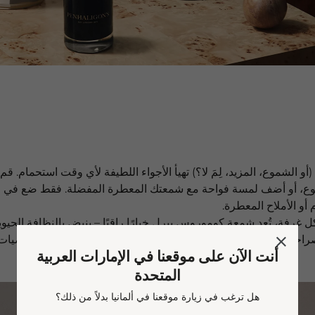
و الشموع، المزيد، لِمَ لا؟) تهيأ الأجواء اللطيفة لأي وقت استحمام. قم 
وع، أو أضف لمسة فواحة مع شمعتك المعطرة المفضلة. فقط ضع في اع
أو الأملاح المعطرة.
 غرفة، تُعد شمعة كوموروس بيرل خيارًا راقيًا – ينبض بالنظافة الحيو
صراحة، أي شمعة تحتوي على نفحات من الأخشاب الجافة، أو الحمضيات 
أنت الآن على موقعنا في الإمارات العربية
المتحدة
هل ترغب في زيارة موقعنا في ألمانيا بدلاً من ذلك؟