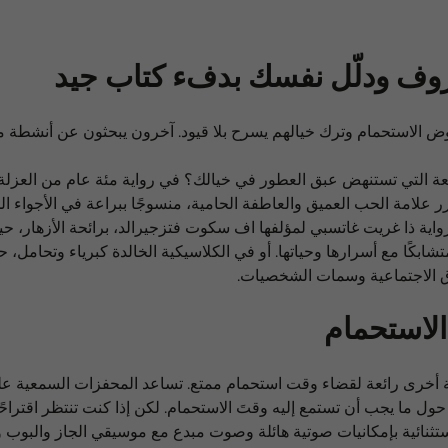
وف ودلّل نفسك بدفء كتاب جيد
وض الاستحمام وترك خيالهم يسرح بلا قيود. آخرون يبحثون عن أنشطة 
ائعة التي تستنهض عبق العطور في خيالك؟ في رواية مئة عام من العزلة 
ر علامة الحب العميق والعاطفة الحامية، منسوجًا ببراعة في الأجواء ال
اية ذا غريت غاتسبي لمؤلفها اف سكوت فتزجيرالد، برائحة الأزهار، حيث
متشابكًا مع أسرارها وحياتها. أو في الكلاسيكية الخالدة كبرياء وتحامل
ق الاجتماعية وسمات الشخصيات.
الاستحمام
ة أخرى رائعة لقضاء وقت استحمام ممتع. تساعد المحفزات السمعية عل
ول ما يجب أن تستمع إليه وقتَ الاستحمام. لكن إذا كنت تنتظر اقتراحًا م
تثنائية بإمكانيات صوتية هائلة وصوت مبدع مع موسيقي الجاز والبوب والأ