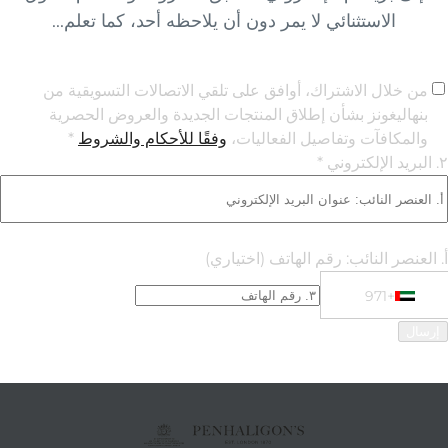
الاستثنائي لا يمر دون أن يلاحظه أحد، كما تعلم...
من خلال الاشتراك، أوافق على تلقي الاتصالات التسويقية من
بنهاليغونز بشأن إطلاق المنتجات الجديدة والعروض الحصرية
والمكافآت وتفاصيل الفعاليات،
وفقًا للأحكام والشروط
*
٢. البريد الإلكتروني *
أ. العنصر النائب: رقم الهاتف
(اختياري)
+971
Phone Numbe
+971 United Arab Emirates (‫الإمارات العربية المتحدة‬‎)
إرسال