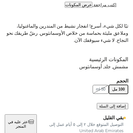
اكتب مراجعة
عرض المكونات
تبًا لكل شيء، أسرع! انفجار نشيط من المندرين والماغنوليا،
وملاعق مليئة بحماسة من خلاص الأوسمانثوس. رشّ طريقك نحو
النجاح. لا شيء سيوقفك الآن.
المكونات الرئيسية
مشمش
جلد
أوسمانثوس
الحجم
100 مل
50 ml
إضافة إلى السلة
بقي القليل
اعثر عليه في
التوصيل المتوقع خلال ٢ إلى ٥ أيام عمل إلى
المتجر
United Arab Emirates