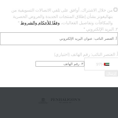
من خلال الاشتراك، أوافق على تلقي الاتصالات التسويقية من
بنهاليغونز بشأن إطلاق المنتجات الجديدة والعروض الحصرية
والمكافآت وتفاصيل الفعاليات،
وفقًا للأحكام والشروط
*
٢. البريد الإلكتروني *
أ. العنصر النائب: رقم الهاتف
(اختياري)
+971
Phone Numbe
+971 United Arab Emirates (‫الإمارات العربية المتحدة‬‎)
إرسال