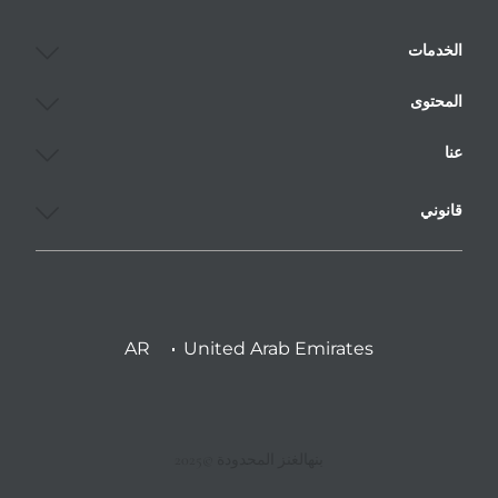
الخدمات
المحتوى
عنا
قانوني
AR
United Arab Emirates
بنهالغنز المحدودة ©2025