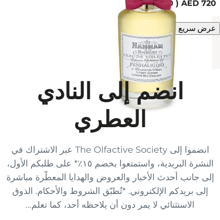
100 مل
عرض سريع
انضم إلى النادي
العطري
انضموا إلى The Olfactive Society عبر الاشتراك في
النشرة البريدية، واستمتعوا بخصم ١٥٪* على طلبكم الأول،
إلى جانب أحدث الأخبار والعروض والهدايا المعطّرة مباشرة
إلى بريدكم الإلكتروني. *تُطبّق الشروط والأحكام. الذوق
الاستثنائي لا يمر دون أن يلاحظه أحد، كما تعلم...