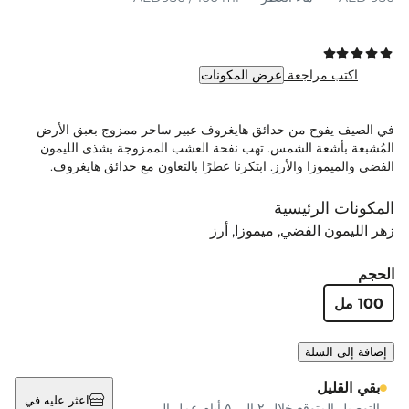
اكتب مراجعة
عرض المكونات
في الصيف يفوح من حدائق هايغروف عبير ساحر ممزوج بعبق الأرض
المُشبعة بأشعة الشمس. تهب نفحة العشب الممزوجة بشذى الليمون
الفضي والميموزا والأرز. ابتكرنا عطرًا بالتعاون مع حدائق هايغروف.
المكونات الرئيسية
زهر الليمون الفضي
ميموزا
أرز
الحجم
100 مل
إضافة إلى السلة
بقي القليل
اعثر عليه في
التوصيل المتوقع خلال ٢ إلى ٥ أيام عمل إلى