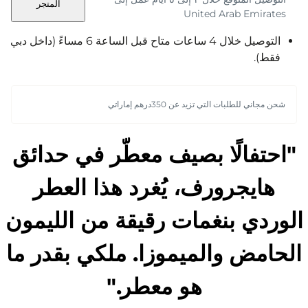
المتجر
United Arab Emirates
التوصيل خلال 4 ساعات متاح قبل الساعة 6 مساءً (داخل دبي
فقط).
شحن مجاني للطلبات التي تزيد عن 350درهم إماراتي
"احتفالًا بصيف معطّر في حدائق
هايجرورف، يُغرد هذا العطر
الوردي بنغمات رقيقة من الليمون
الحامض والميموزا. ملكي بقدر ما
هو معطر."